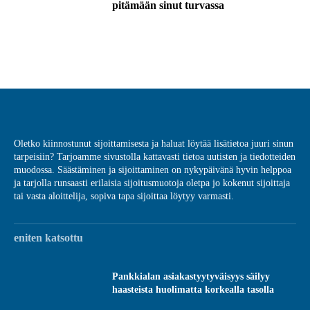
pitämään sinut turvassa
Oletko kiinnostunut sijoittamisesta ja haluat löytää lisätietoa juuri sinun
tarpeisiin? Tarjoamme sivustolla kattavasti tietoa uutisten ja tiedotteiden
muodossa. Säästäminen ja sijoittaminen on nykypäivänä hyvin helppoa
ja tarjolla runsaasti erilaisia sijoitusmuotoja oletpa jo kokenut sijoittaja
tai vasta aloittelija, sopiva tapa sijoittaa löytyy varmasti.
eniten katsottu
Pankkialan asiakastyytyväisyys säilyy
haasteista huolimatta korkealla tasolla