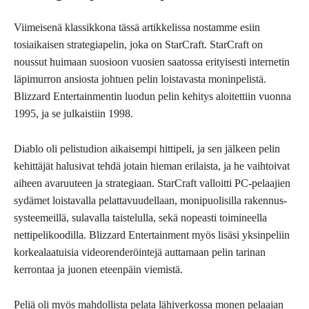
Viimeisenä klassikkona tässä artikkelissa nostamme esiin
tosiaikaisen strategiapelin, joka on StarCraft. StarCraft on
noussut huimaan suosioon vuosien saatossa erityisesti internetin
läpimurron ansiosta johtuen pelin loistavasta moninpelistä.
Blizzard Entertainmentin luodun pelin kehitys aloitettiin vuonna
1995, ja se julkaistiin 1998.
Diablo oli pelistudion aikaisempi hittipeli, ja sen jälkeen pelin
kehittäjät halusivat tehdä jotain hieman erilaista, ja he vaihtoivat
aiheen avaruuteen ja strategiaan. StarCraft valloitti PC-pelaajien
sydämet loistavalla pelattavuudellaan, monipuolisilla rakennus-
systeemeillä, sulavalla taistelulla, sekä nopeasti toimineella
nettipelikoodilla. Blizzard Entertainment myös lisäsi yksinpeliin
korkealaatuisia videorenderöintejä auttamaan pelin tarinan
kerrontaa ja juonen eteenpäin viemistä.
Peliä oli myös mahdollista pelata lähiverkossa monen pelaajan