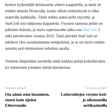
kesken kytkemällä tietokoneita yhteen kaapeleilla, ja tämä oli
erittäin tärkeää 90-luvulla, koska silloin nettiyhteyttä ei ollut
saatavilla kaikkialla. Tämä seikka auttoi pelin myyntiä, ja
StarCraft myi miljoonia kappaleita. Vuosien saatossa peliin on
julkaistu lisäosia, ja myös supersuosittu jatko-osa
StarCraft
2
näki päivänvalon vuonna 2010. Tänä päivänä StarCraft on
edelleen yksi suosituimmista nettipeleistä, ja se on myös erittäin
suosittu peli elektronisen urheilun saralla.
Voimme lämpimästi suositella näitä kaikkia pelejä kokeiltavaksi,
jos kiinnostuit joistakin näistä klassikoista.
Edellinen artikkeli
Seuraava artikkeli
Ota nämä asiat huomioon,
Lottovoittojen verotus koti-
ennen kuin sijoitat
ja ulkomaisilla
Ethereumiin
nettikasinoilla