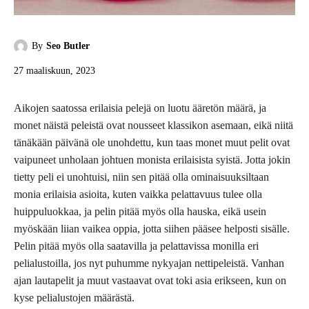
By
Seo Butler
27 maaliskuun, 2023
Aikojen saatossa erilaisia pelejä on luotu ääretön määrä, ja
monet näistä peleistä ovat nousseet klassikon asemaan, eikä niitä
tänäkään päivänä ole unohdettu, kun taas monet muut pelit ovat
vaipuneet unholaan johtuen monista erilaisista syistä. Jotta jokin
tietty peli ei unohtuisi, niin sen pitää olla ominaisuuksiltaan
monia erilaisia asioita, kuten vaikka pelattavuus tulee olla
huippuluokkaa, ja pelin pitää myös olla hauska, eikä usein
myöskään liian vaikea oppia, jotta siihen pääsee helposti sisälle.
Pelin pitää myös olla saatavilla ja pelattavissa monilla eri
pelialustoilla, jos nyt puhumme nykyajan nettipeleistä. Vanhan
ajan lautapelit ja muut vastaavat ovat toki asia erikseen, kun on
kyse pelialustojen määrästä.