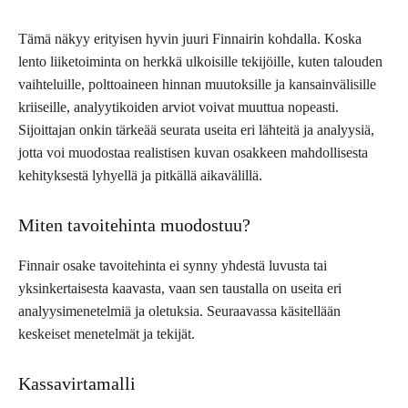
Tämä näkyy erityisen hyvin juuri Finnairin kohdalla. Koska
lento liiketoiminta on herkkä ulkoisille tekijöille, kuten talouden
vaihteluille, polttoaineen hinnan muutoksille ja kansainvälisille
kriiseille, analyytikoiden arviot voivat muuttua nopeasti.
Sijoittajan onkin tärkeää seurata useita eri lähteitä ja analyysiä,
jotta voi muodostaa realistisen kuvan osakkeen mahdollisesta
kehityksestä lyhyellä ja pitkällä aikavälillä.
Miten tavoitehinta muodostuu?
Finnair osake tavoitehinta ei synny yhdestä luvusta tai
yksinkertaisesta kaavasta, vaan sen taustalla on useita eri
analyysimenetelmiä ja oletuksia. Seuraavassa käsitellään
keskeiset menetelmät ja tekijät.
Kassavirtamalli