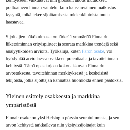
kehitykseen vaikuttavat niin globaalit talous muutokset,
polttoaineen hinnan vaihtelut kuin kansainvälinen matkustus
kysyntä, mikä tekee sijoittamisesta mielenkiintoista mutta
haastavaa.
Sijoittajien näkökulmasta on tärkeää ymmärtää Finnairin
liiketoiminnan erityispiirteet ja seurata markkina trendejä sekä
analyytikoiden arvioita. Työkaluja, kuten
Faron osake
, voi
hyödyntää arvioitaessa osakkeen potentiaalia ja tavoitehinnan
kehitystä. Tämä opas tarjoaa kokonaiskuvan Finnairin
arvostuksesta, tavoitehinnan merkityksestä ja keskeisistä
tekijöistä, jotka sijoittajan kannattaa huomioida ennen päätöksiä.
Yleinen esittely osakkeesta ja markkina
ympäristöstä
Finnair osake on yksi Helsingin pörssin seuratuimmista, ja sen
arvon kehitystä tarkkailevat niin yksityissijoittajat kuin