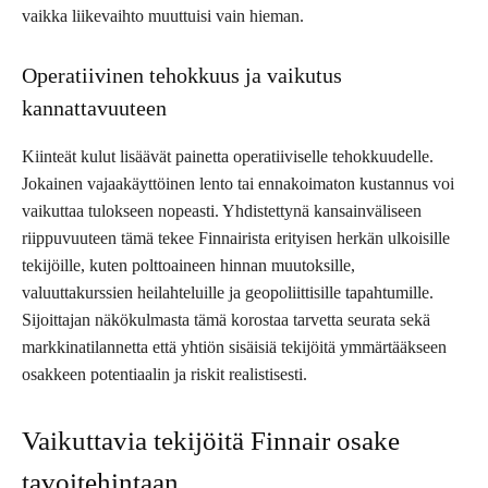
vaikka liikevaihto muuttuisi vain hieman.
Operatiivinen tehokkuus ja vaikutus
kannattavuuteen
Kiinteät kulut lisäävät painetta operatiiviselle tehokkuudelle.
Jokainen vajaakäyttöinen lento tai ennakoimaton kustannus voi
vaikuttaa tulokseen nopeasti. Yhdistettynä kansainväliseen
riippuvuuteen tämä tekee Finnairista erityisen herkän ulkoisille
tekijöille, kuten polttoaineen hinnan muutoksille,
valuuttakurssien heilahteluille ja geopoliittisille tapahtumille.
Sijoittajan näkökulmasta tämä korostaa tarvetta seurata sekä
markkinatilannetta että yhtiön sisäisiä tekijöitä ymmärtääkseen
osakkeen potentiaalin ja riskit realistisesti.
Vaikuttavia tekijöitä Finnair osake
tavoitehintaan