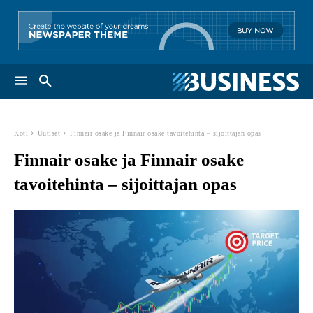
Koti
Uutiset
Finnair osake ja Finnair osake tavoitehinta – sijoittajan opas
Finnair osake ja Finnair osake
tavoitehinta – sijoittajan opas