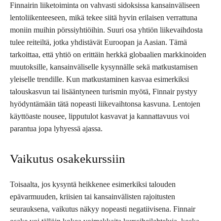
Finnairin liiketoiminta on vahvasti sidoksissa kansainväliseen
lentoliikenteeseen, mikä tekee siitä hyvin erilaisen verrattuna
moniin muihin pörssiyhtiöihin. Suuri osa yhtiön liikevaihdosta
tulee reiteiltä, jotka yhdistävät Euroopan ja Aasian. Tämä
tarkoittaa, että yhtiö on erittäin herkkä globaalien markkinoiden
muutoksille, kansainväliselle kysynnälle sekä matkustamisen
yleiselle trendille. Kun matkustaminen kasvaa esimerkiksi
talouskasvun tai lisääntyneen turismin myötä, Finnair pystyy
hyödyntämään tätä nopeasti liikevaihtonsa kasvuna. Lentojen
käyttöaste nousee, lipputulot kasvavat ja kannattavuus voi
parantua jopa lyhyessä ajassa.
Vaikutus osakekurssiin
Toisaalta, jos kysyntä heikkenee esimerkiksi talouden
epävarmuuden, kriisien tai kansainvälisten rajoitusten
seurauksena, vaikutus näkyy nopeasti negatiivisena. Finnair