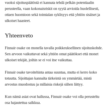
vuoksi sijoituspäätöstä ei kannata tehdä pelkän potentiaalin
perusteella, vaan kokonaisriskit on syytä arvioida huolellisesti,
ottaen huomioon sekä toimialan syklisyys että yhtiön sisäiset ja
ulkoiset haasteet.
Yhteenveto
Finnair osake on monella tavalla poikkeuksellinen sijoituskohde.
Sen arvoon vaikuttavat sekä yhtiön omat päätökset että monet
ulkoiset tekijät, joihin se ei voi itse vaikuttaa.
Finnair osake tavoitehinta antaa suuntaa, mutta ei kerro koko
totuutta. Sijoittajan kannalta tärkeintä on ymmärtää, mistä
arvostus muodostuu ja millaisia riskejä siihen liittyy.
Kun nämä asiat ovat hallussa, Finnair osake voi olla perusteltu
osa hajautettua salkkua.