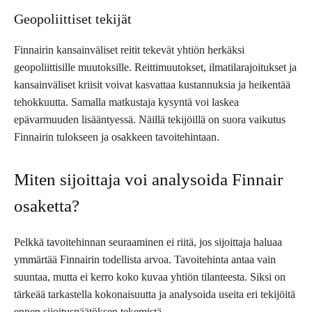
Geopoliittiset tekijät
Finnairin kansainväliset reitit tekevät yhtiön herkäksi
geopoliittisille muutoksille. Reittimuutokset, ilmatilarajoitukset ja
kansainväliset kriisit voivat kasvattaa kustannuksia ja heikentää
tehokkuutta. Samalla matkustaja kysyntä voi laskea
epävarmuuden lisääntyessä. Näillä tekijöillä on suora vaikutus
Finnairin tulokseen ja osakkeen tavoitehintaan.
Miten sijoittaja voi analysoida Finnair
osaketta?
Pelkkä tavoitehinnan seuraaminen ei riitä, jos sijoittaja haluaa
ymmärtää Finnairin todellista arvoa. Tavoitehinta antaa vain
suuntaa, mutta ei kerro koko kuvaa yhtiön tilanteesta. Siksi on
tärkeää tarkastella kokonaisuutta ja analysoida useita eri tekijöitä
ennen sijoituspäätöksen tekemistä.