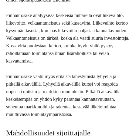
Finnair osake analyysissä keskeisiä mittareita ovat liikevaihto,
liikevoitto, velkaantuneisuus sekä kassavirta. Liikevaihto kertoo
kysynnän tasosta, kun taas liikevoitto paljastaa kannattavuuden.
Velkaantuneisuus on tärkeä, koska ala vaatii suuria investointeja.
Kassavirta puolestaan kertoo, kuinka hyvin yhtiö pystyy
rahoittamaan toimintansa ilman lisärahoitusta tai velan
kasvattamista.
Finnair osake vaatii myös erilaista lähestymistä lyhyellä ja
pitkällä aikavälillä. Lyhyellä aikavälillä kurssi voi reagoida
nopeasti uutisiin ja markkina muutoksiin. Pitkällä aikavälillä
keskeisempää on yhtiön kyky parantaa kannattavuuttaan,
sopeutua markkinoihin ja rakentaa kestävää liiketoimintaa
muuttuvassa toimintaympäristössä.
Mahdollisuudet sijoittajalle