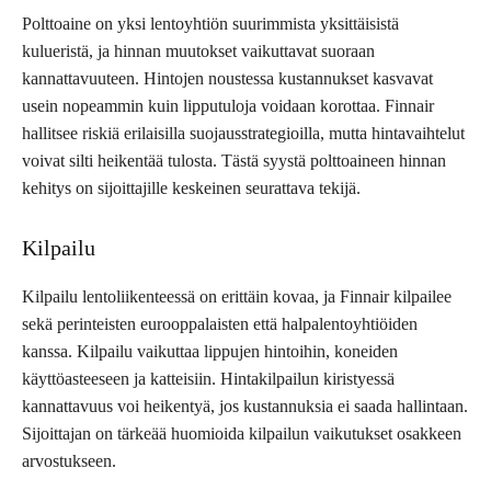
Polttoaine on yksi lentoyhtiön suurimmista yksittäisistä
kulueristä, ja hinnan muutokset vaikuttavat suoraan
kannattavuuteen. Hintojen noustessa kustannukset kasvavat
usein nopeammin kuin lipputuloja voidaan korottaa. Finnair
hallitsee riskiä erilaisilla suojausstrategioilla, mutta hintavaihtelut
voivat silti heikentää tulosta. Tästä syystä polttoaineen hinnan
kehitys on sijoittajille keskeinen seurattava tekijä.
Kilpailu
Kilpailu lentoliikenteessä on erittäin kovaa, ja Finnair kilpailee
sekä perinteisten eurooppalaisten että halpalentoyhtiöiden
kanssa. Kilpailu vaikuttaa lippujen hintoihin, koneiden
käyttöasteeseen ja katteisiin. Hintakilpailun kiristyessä
kannattavuus voi heikentyä, jos kustannuksia ei saada hallintaan.
Sijoittajan on tärkeää huomioida kilpailun vaikutukset osakkeen
arvostukseen.