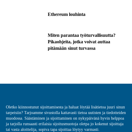
Ethereum louhinta
Miten parantaa työturvallisuutta?
Pikaohjeita, jotka voivat auttaa
pitämään sinut turvassa
Oletko kiinnostunut sijoittamisesta ja haluat löytää lisätietoa juuri sinun
tarpeisiin? Tarjoamme sivustolla kattavasti tietoa uutisten ja tiedotteiden
muodossa. Säästäminen ja sijoittaminen on nykypäivänä hyvin helppoa
ja tarjolla runsaasti erilaisia sijoitusmuotoja oletpa jo kokenut sijoittaja
tai vasta aloittelija, sopiva tapa sijoittaa löytyy varmasti.