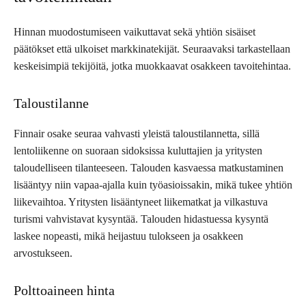
Hinnan muodostumiseen vaikuttavat sekä yhtiön sisäiset
päätökset että ulkoiset markkinatekijät. Seuraavaksi tarkastellaan
keskeisimpiä tekijöitä, jotka muokkaavat osakkeen tavoitehintaa.
Taloustilanne
Finnair osake seuraa vahvasti yleistä taloustilannetta, sillä
lentoliikenne on suoraan sidoksissa kuluttajien ja yritysten
taloudelliseen tilanteeseen. Talouden kasvaessa matkustaminen
lisääntyy niin vapaa-ajalla kuin työasioissakin, mikä tukee yhtiön
liikevaihtoa. Yritysten lisääntyneet liikematkat ja vilkastuva
turismi vahvistavat kysyntää. Talouden hidastuessa kysyntä
laskee nopeasti, mikä heijastuu tulokseen ja osakkeen
arvostukseen.
Polttoaineen hinta