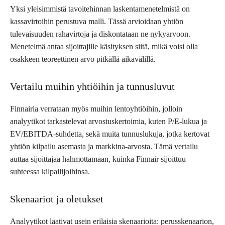
Yksi yleisimmistä tavoitehinnan laskentamenetelmistä on
kassavirtoihin perustuva malli. Tässä arvioidaan yhtiön
tulevaisuuden rahavirtoja ja diskontataan ne nykyarvoon.
Menetelmä antaa sijoittajille käsityksen siitä, mikä voisi olla
osakkeen teoreettinen arvo pitkällä aikavälillä.
Vertailu muihin yhtiöihin ja tunnusluvut
Finnairia verrataan myös muihin lentoyhtiöihin, jolloin
analyytikot tarkastelevat arvostuskertoimia, kuten P/E-lukua ja
EV/EBITDA-suhdetta, sekä muita tunnuslukuja, jotka kertovat
yhtiön kilpailu asemasta ja markkina-arvosta. Tämä vertailu
auttaa sijoittajaa hahmottamaan, kuinka Finnair sijoittuu
suhteessa kilpailijoihinsa.
Skenaariot ja oletukset
Analyytikot laativat usein erilaisia skenaarioita: perusskenaarion,