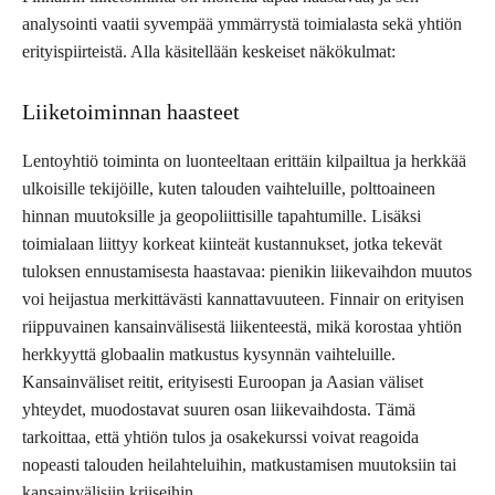
analysointi vaatii syvempää ymmärrystä toimialasta sekä yhtiön
erityispiirteistä. Alla käsitellään keskeiset näkökulmat:
Liiketoiminnan haasteet
Lentoyhtiö toiminta on luonteeltaan erittäin kilpailtua ja herkkää
ulkoisille tekijöille, kuten talouden vaihteluille, polttoaineen
hinnan muutoksille ja geopoliittisille tapahtumille. Lisäksi
toimialaan liittyy korkeat kiinteät kustannukset, jotka tekevät
tuloksen ennustamisesta haastavaa: pienikin liikevaihdon muutos
voi heijastua merkittävästi kannattavuuteen. Finnair on erityisen
riippuvainen kansainvälisestä liikenteestä, mikä korostaa yhtiön
herkkyyttä globaalin matkustus kysynnän vaihteluille.
Kansainväliset reitit, erityisesti Euroopan ja Aasian väliset
yhteydet, muodostavat suuren osan liikevaihdosta. Tämä
tarkoittaa, että yhtiön tulos ja osakekurssi voivat reagoida
nopeasti talouden heilahteluihin, matkustamisen muutoksiin tai
kansainvälisiin kriiseihin.