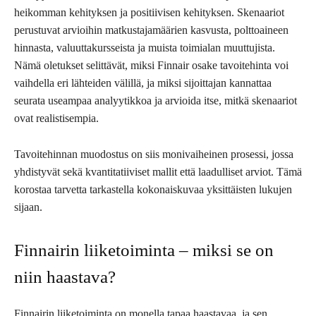
heikomman kehityksen ja positiivisen kehityksen. Skenaariot
perustuvat arvioihin matkustajamäärien kasvusta, polttoaineen
hinnasta, valuuttakursseista ja muista toimialan muuttujista.
Nämä oletukset selittävät, miksi Finnair osake tavoitehinta voi
vaihdella eri lähteiden välillä, ja miksi sijoittajan kannattaa
seurata useampaa analyytikkoa ja arvioida itse, mitkä skenaariot
ovat realistisempia.
Tavoitehinnan muodostus on siis monivaiheinen prosessi, jossa
yhdistyvät sekä kvantitatiiviset mallit että laadulliset arviot. Tämä
korostaa tarvetta tarkastella kokonaiskuvaa yksittäisten lukujen
sijaan.
Finnairin liiketoiminta – miksi se on
niin haastava?
Finnairin liiketoiminta on monella tapaa haastavaa, ja sen