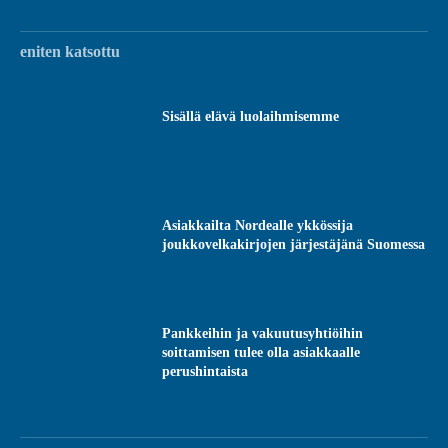
eniten katsottu
Sisällä elävä luolaihmisemme
Asiakkailta Nordealle ykkössija
joukkovelkakirjojen järjestäjänä Suomessa
Pankkeihin ja vakuutusyhtiöihin
soittamisen tulee olla asiakkaalle
perushintaista