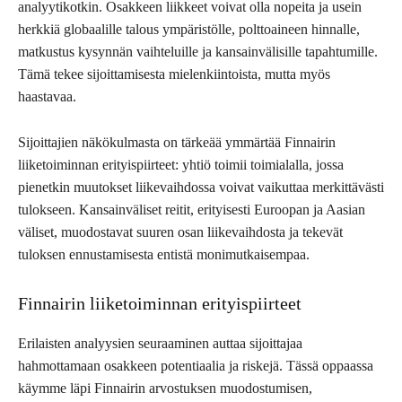
analyytikotkin. Osakkeen liikkeet voivat olla nopeita ja usein
herkkiä globaalille talous ympäristölle, polttoaineen hinnalle,
matkustus kysynnän vaihteluille ja kansainvälisille tapahtumille.
Tämä tekee sijoittamisesta mielenkiintoista, mutta myös
haastavaa.
Sijoittajien näkökulmasta on tärkeää ymmärtää Finnairin
liiketoiminnan erityispiirteet: yhtiö toimii toimialalla, jossa
pienetkin muutokset liikevaihdossa voivat vaikuttaa merkittävästi
tulokseen. Kansainväliset reitit, erityisesti Euroopan ja Aasian
väliset, muodostavat suuren osan liikevaihdosta ja tekevät
tuloksen ennustamisesta entistä monimutkaisempaa.
Finnairin liiketoiminnan erityispiirteet
Erilaisten analyysien seuraaminen auttaa sijoittajaa
hahmottamaan osakkeen potentiaalia ja riskejä. Tässä oppaassa
käymme läpi Finnairin arvostuksen muodostumisen,