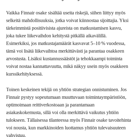
Vaikka Finnair osake sisältää useita riskejä, siihen liittyy myös
selkeitä mahdollisuuksia, jotka voivat kiinnostaa sijoittajia. Yksi
tärkeimmistä positiivisista ajureista on matkustamisen kasvu,
joka tukee liikevaihdon kehitystä pitkällä aikavälillä.
Esimerkiksi, jos matkustajamäärät kasvavat 5–10 % vuodessa,
tämä voi lisätä liikevaihtoa merkittävästi ja parantaa osakkeen
arvostusta. Lisäksi kustannussäästöt ja tehokkaampi toiminta
voivat nostaa kannattavuutta, mikä näkyy usein myös osakkeen
kurssikehityksessä.
Toinen keskeinen tekijä on yhtiön strategian onnistuminen. Jos
Finnair pystyy sopeutumaan muuttuvaan toimintaympäristöön,
optimoimaan reittiverkostoaan ja parantamaan
asiakaskokemusta, sillä voi olla merkittävä vaikutus yhtiön
tulokseen. Tällaisessa tilanteessa myös Finnair osake tavoitehinta
voi nousta, kun markkinoiden luottamus yhtiön tulevaisuuteen
vahvistuu.