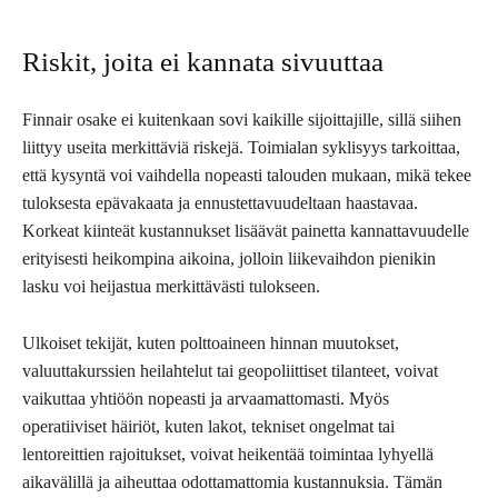
Riskit, joita ei kannata sivuuttaa
Finnair osake ei kuitenkaan sovi kaikille sijoittajille, sillä siihen
liittyy useita merkittäviä riskejä. Toimialan syklisyys tarkoittaa,
että kysyntä voi vaihdella nopeasti talouden mukaan, mikä tekee
tuloksesta epävakaata ja ennustettavuudeltaan haastavaa.
Korkeat kiinteät kustannukset lisäävät painetta kannattavuudelle
erityisesti heikompina aikoina, jolloin liikevaihdon pienikin
lasku voi heijastua merkittävästi tulokseen.
Ulkoiset tekijät, kuten polttoaineen hinnan muutokset,
valuuttakurssien heilahtelut tai geopoliittiset tilanteet, voivat
vaikuttaa yhtiöön nopeasti ja arvaamattomasti. Myös
operatiiviset häiriöt, kuten lakot, tekniset ongelmat tai
lentoreittien rajoitukset, voivat heikentää toimintaa lyhyellä
aikavälillä ja aiheuttaa odottamattomia kustannuksia. Tämän