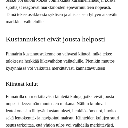
osake voi tällöin kokea voimakkaita kurssiheilahteluja, koska
sijoittajat reagoivat markkinoiden epävarmuuteen nopeasti.
Tämä tekee osakkeesta syklisen ja altistaa sen lyhyen aikavälin
markkina vaihteluille.
Kustannukset eivät jousta helposti
Finnairin kustannusrakenne on vahvasti kiinteä, mikä tekee
tuloksesta herkkää liikevaihdon vaihteluille. Pienikin muutos
kysynnässä voi vaikuttaa merkittävästi kannattavuuteen
Kiinteät kulut
Finnairilla on merkittävästi kiinteitä kuluja, jotka eivät jousta
nopeasti kysynnän muutosten mukana. Näihin kuuluvat
lentokoneisiin liittyvät kustannukset, henkilöstömenot, huolto
sekä lentokenttä- ja navigointi maksut. Kiinteiden kulujen suuri
osuus tarkoittaa, että yhtiön tulos voi vaihdella merkittävästi,