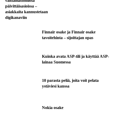
välttämättömissä
päivittäisasioissa –
asiakkaita kannustetaan
digikanaviin
Finnair osake ja Finnair osake
tavoitehinta – sijoittajan opas
Kuinka avata ASP-tili ja käyttää ASP-
lainaa Suomessa
10 parasta peliä, joita voit pelata
ystäviesi kanssa
Nokia osake