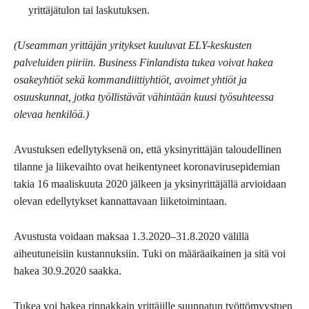
yrittäjätulon tai laskutuksen.
(Useamman yrittäjän yritykset kuuluvat ELY-keskusten
palveluiden piiriin. Business Finlandista tukea voivat hakea
osakeyhtiöt sekä kommandiittiyhtiöt, avoimet yhtiöt ja
osuuskunnat, jotka työllistävät vähintään kuusi työsuhteessa
olevaa henkilöä.)
Avustuksen edellytyksenä on, että yksinyrittäjän taloudellinen
tilanne ja liikevaihto ovat heikentyneet koronavirusepidemian
takia 16 maaliskuuta 2020 jälkeen ja yksinyrittäjällä arvioidaan
olevan edellytykset kannattavaan liiketoimintaan.
Avustusta voidaan maksaa 1.3.2020–31.8.2020 välillä
aiheutuneisiin kustannuksiin. Tuki on määräaikainen ja sitä voi
hakea 30.9.2020 saakka.
Tukea voi hakea rinnakkain yrittäjille suunnatun työttömyystuen