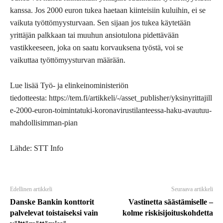
kanssa. Jos 2000 euron tukea haetaan kiinteisiin kuluihin, ei se
vaikuta työttömyysturvaan. Sen sijaan jos tukea käytetään
yrittäjän palkkaan tai muuhun ansiotulona pidettävään
vastikkeeseen, joka on saatu korvauksena työstä, voi se
vaikuttaa työttömyysturvan määrään.
Lue lisää Työ- ja elinkeinoministeriön
tiedotteesta: https://tem.fi/artikkeli/-/asset_publisher/yksinyrittajill
e-2000-euron-toimintatuki-koronavirustilanteessa-haku-avautuu-
mahdollisimman-pian
Lähde: STT Info
Edellinen artikkeli
Seuraava artikkeli
Danske Bankin konttorit
Vastinetta säästämiselle –
palvelevat toistaiseksi vain
kolme riskisijoituskohdetta