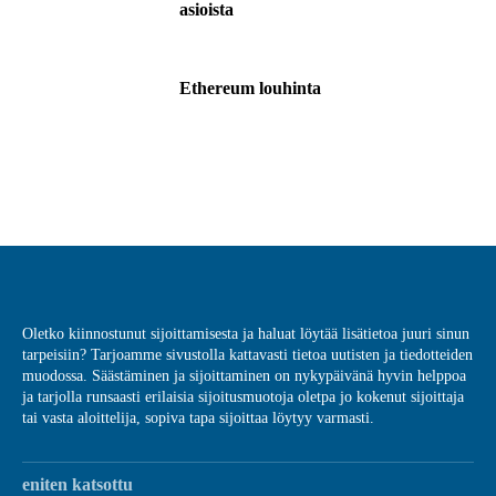
asioista
Ethereum louhinta
Oletko kiinnostunut sijoittamisesta ja haluat löytää lisätietoa juuri sinun
tarpeisiin? Tarjoamme sivustolla kattavasti tietoa uutisten ja tiedotteiden
muodossa. Säästäminen ja sijoittaminen on nykypäivänä hyvin helppoa
ja tarjolla runsaasti erilaisia sijoitusmuotoja oletpa jo kokenut sijoittaja
tai vasta aloittelija, sopiva tapa sijoittaa löytyy varmasti.
eniten katsottu