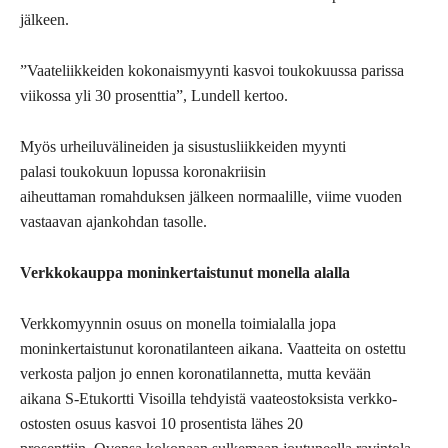
jälkeen.
”Vaateliikkeiden kokonaismyynti kasvoi toukokuussa parissa
viikossa yli 30 prosenttia”, Lundell kertoo.
Myös urheiluvälineiden ja sisustusliikkeiden myynti
palasi toukokuun lopussa koronakriisin
aiheuttaman romahduksen jälkeen normaalille, viime vuoden
vastaavan ajankohdan tasolle.
Verkkokauppa
moninkertaistunut
monella alalla
Verkkomyynnin osuus on monella toimialalla jopa
moninkertaistunut koronatilanteen aikana. Vaatteita on ostettu
verkosta paljon jo ennen koronatilannetta, mutta kevään
aikana S-Etukortti Visoilla tehdyistä vaateostoksista verkko-
ostosten osuus kasvoi 10 prosentista lähes 20