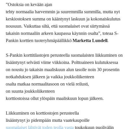
”Ostoksia on kevään ajan
tehty normaalia harvemmin ja suuremmilla summilla, mutta nyt
keskiostoksen summa on kääntynyt laskuun ja kokonaiskulutus
nousuun. Vaikuttaa siltä, että suomalaiset ovat siirtymässä
takaisin normaaliin arkeen kaupassa käynnin osalta”, toteaa S-
Pankin korttien tuoteryhmäpäällikkö
Marketta Lundell
.
S-Pankin korttitilastojen perusteella suomalaisten liikkuminen on
lisääntynyt selvästi viime viikkoina. Polttoaineen kulutuksessa
on noustu jo takaisin maaliskuun alun tasolle noin 30 prosentin
notkahduksen jälkeen ja vaikka joukkoliikenteen
osalta matkaa normaalitasoon on vielä reilusti,
on suunta joukkoliikenteen
korttiostoissa ollut ylöspäin maaliskuun lopun jälkeen.
Liikkuminen on korttiostojen perusteella
lisääntynyt jo pidempään mutta vaatekaupoille
suomalaiset lähtivät toden teolla vasta
toukokuun puolivälin