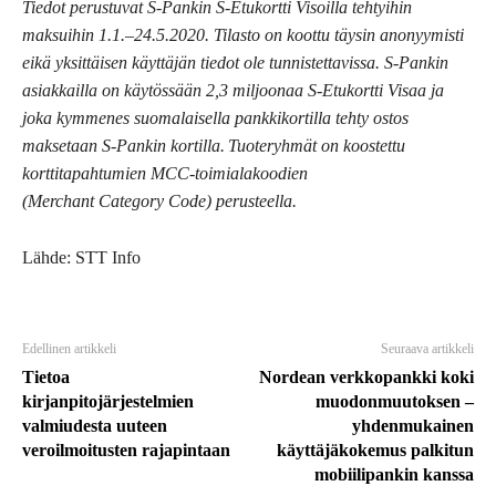
Tiedot perustuvat S-Pankin S-Etukortti Visoilla tehtyihin
maksuihin 1.1.–24.5.2020. Tilasto on koottu täysin anonyymisti
eikä yksittäisen käyttäjän tiedot ole tunnistettavissa. S-Pankin
asiakkailla on käytössään 2,3 miljoonaa S-Etukortti Visaa ja
joka kymmenes suomalaisella pankkikortilla tehty ostos
maksetaan S-Pankin kortilla. Tuoteryhmät on koostettu
korttitapahtumien MCC-toimialakoodien
(Merchant Category Code) perusteella.
Lähde: STT Info
Edellinen artikkeli
Seuraava artikkeli
​Tietoa
Nordean verkkopankki koki
kirjanpitojärjestelmien
muodonmuutoksen –
valmiudesta uuteen
yhdenmukainen
veroilmoitusten rajapintaan
käyttäjäkokemus palkitun
mobiilipankin kanssa