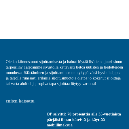
Oletko kiinnostunut sijoittamisesta ja haluat löytää lisätietoa juuri sinun
tarpeisiin? Tarjoamme sivustolla kattavasti tietoa uutisten ja tiedotteiden
muodossa. Säästäminen ja sijoittaminen on nykypäivänä hyvin helppoa
ja tarjolla runsaasti erilaisia sijoitusmuotoja oletpa jo kokenut sijoittaja
tai vasta aloittelija, sopiva tapa sijoittaa löytyy varmasti.
eniten katsottu
OP selvitti: 70 prosenttia alle 35-vuotiaista
pärjäisi ilman käteistä ja käyttää
mobiilimaksua