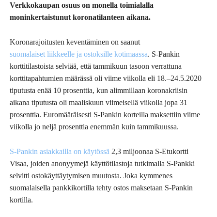
Verkkokaupan osuus on monella toimialalla
moninkertaistunut koronatilanteen aikana.
Koronarajoitusten keventäminen on saanut
suomalaiset liikkeelle ja ostoksille kotimaassa
. S-Pankin
korttitilastoista selviää, että tammikuun tasoon verrattuna
korttitapahtumien määrässä oli viime viikolla eli 18.–24.5.2020
tiputusta enää 10 prosenttia, kun alimmillaan koronakriisin
aikana tiputusta oli maaliskuun viimeisellä viikolla jopa 31
prosenttia. Euromääräisesti S-Pankin korteilla maksettiin viime
viikolla jo neljä prosenttia enemmän kuin tammikuussa.
S-Pankin asiakkailla on käytössä
2,3 miljoonaa S-Etukortti
Visaa, joiden anonyymejä käyttötilastoja tutkimalla S-Pankki
selvitti ostokäyttäytymisen muutosta. Joka kymmenes
suomalaisella pankkikortilla tehty ostos maksetaan S-Pankin
kortilla.