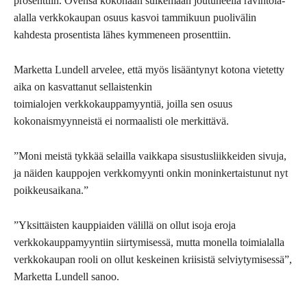
prosenttiin. Ovensa kokonaan sulkemaan joutuneella ravintola-
alalla verkkokaupan osuus kasvoi tammikuun puolivälin
kahdesta prosentista lähes kymmeneen prosenttiin.
Marketta Lundell arvelee, että myös lisääntynyt kotona vietetty
aika on kasvattanut sellaistenkin
toimialojen verkkokauppamyyntiä, joilla sen osuus
kokonaismyynneistä ei normaalisti ole merkittävä.
”Moni meistä tykkää selailla vaikkapa sisustusliikkeiden sivuja,
ja näiden kauppojen verkkomyynti onkin moninkertaistunut nyt
poikkeusaikana.”
”Yksittäisten kauppiaiden välillä on ollut isoja eroja
verkkokauppamyyntiin siirtymisessä, mutta monella toimialalla
verkkokaupan rooli on ollut keskeinen kriisistä selviytymisessä”,
Marketta Lundell sanoo.