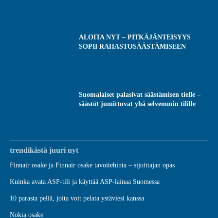
ALOITA NYT – PITKÄJÄNTEISYYS
SOPII RAHASTOSÄÄSTÄMISEEN
Suomalaiset palasivat säästämisen tielle –
säästöt jumittuvat yhä selvemmin tilille
trendikästä juuri nyt
Finnair osake ja Finnair osake tavoitehinta – sijoittajan opas
Kuinka avata ASP-tili ja käyttää ASP-lainaa Suomessa
10 parasta peliä, joita voit pelata ystäviesi kanssa
Nokia osake