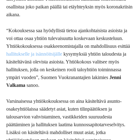
osallistua joko paikan päällä tai etäyhteyksin myös koronakriisin
aikana.
“Kokouksessa saa hyödyllistä tietoa ajankohtaisista asioista ja
voi ottaa osaa yhtiön tulevaisuutta koskevaan keskusteluun.
Yhtiökokouksessa osakkeenomistajalla on mahdollisuus esittää
hallitukselle ja isännöitsijälle
kysymyksiä yhtiön taloudesta ja
käsiteltävänä olevista asioista. Yhtiökokous valitsee myös
hallituksen, jolla on keskeinen rooli taloyhtiön toiminnassa
ympäri vuoden”, Suomen Vuokranantajien lakimies
Jenni
Valkama
sanoo.
Varsinaisessa yhtiökokouksessa on aina käsiteltävä asunto-
osakeyhtiölaissa säädetyt asiat, kuten tilinpäätöksen ja
talousarvion vahvistaminen, vastikkeiden suuruudesta
päättäminen ja hallituksen laatima kunnossapitotarveselvitys.
Lisäksi on käsiteltävä mahdolliset muut asiat, jotka