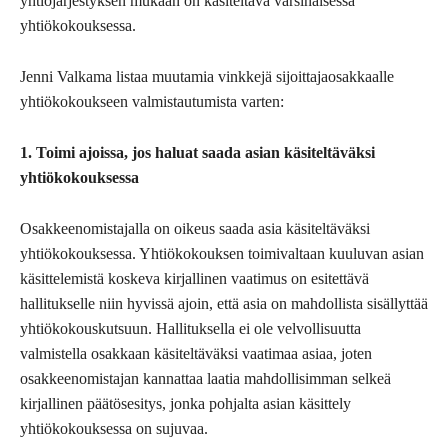
yhtiöjärjestyksen mukaan on käsiteltävä varsinaisessa
yhtiökokouksessa.
Jenni Valkama listaa muutamia vinkkejä sijoittajaosakkaalle
yhtiökokoukseen valmistautumista varten:
1. Toimi ajoissa, jos haluat saada asian käsiteltäväksi
yhtiökokouksessa
Osakkeenomistajalla on oikeus saada asia käsiteltäväksi
yhtiökokouksessa. Yhtiökokouksen toimivaltaan kuuluvan asian
käsittelemistä koskeva kirjallinen vaatimus on esitettävä
hallitukselle niin hyvissä ajoin, että asia on mahdollista sisällyttää
yhtiökokouskutsuun. Hallituksella ei ole velvollisuutta
valmistella osakkaan käsiteltäväksi vaatimaa asiaa, joten
osakkeenomistajan kannattaa laatia mahdollisimman selkeä
kirjallinen päätösesitys, jonka pohjalta asian käsittely
yhtiökokouksessa on sujuvaa.