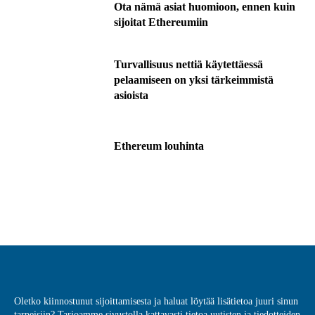
Ota nämä asiat huomioon, ennen kuin
sijoitat Ethereumiin
Turvallisuus nettiä käytettäessä
pelaamiseen on yksi tärkeimmistä
asioista
Ethereum louhinta
Oletko kiinnostunut sijoittamisesta ja haluat löytää lisätietoa juuri sinun
tarpeisiin? Tarjoamme sivustolla kattavasti tietoa uutisten ja tiedotteiden