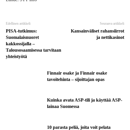
Edellinen artikkeli
Seuraava artikkeli
PISA-tutkimus:
Kansainväliset rahansiirrot
Suomalaisnuoret
ja nettikasinot
kakkossijalla –
Talousosaamisessa tarvitaan
yhteistyötä
Finnair osake ja Finnair osake
tavoitehinta – sijoittajan opas
Kuinka avata ASP-tili ja käyttää ASP-
lainaa Suomessa
10 parasta peliä, joita voit pelata