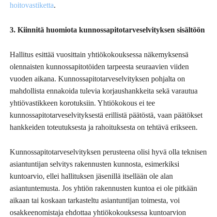
hoitovastiketta
.
3. Kiinnitä huomiota kunnossapitotarveselvityksen sisältöön
Hallitus esittää vuosittain yhtiökokouksessa näkemyksensä
olennaisten kunnossapitotöiden tarpeesta seuraavien viiden
vuoden aikana. Kunnossapitotarveselvityksen pohjalta on
mahdollista ennakoida tulevia korjaushankkeita sekä varautua
yhtiövastikkeen korotuksiin. Yhtiökokous ei tee
kunnossapitotarveselvityksestä erillistä päätöstä, vaan päätökset
hankkeiden toteutuksesta ja rahoituksesta on tehtävä erikseen.
Kunnossapitotarveselvityksen perusteena olisi hyvä olla teknisen
asiantuntijan selvitys rakennusten kunnosta, esimerkiksi
kuntoarvio, ellei hallituksen jäsenillä itsellään ole alan
asiantuntemusta. Jos yhtiön rakennusten kuntoa ei ole pitkään
aikaan tai koskaan tarkasteltu asiantuntijan toimesta, voi
osakkeenomistaja ehdottaa yhtiökokouksessa kuntoarvion