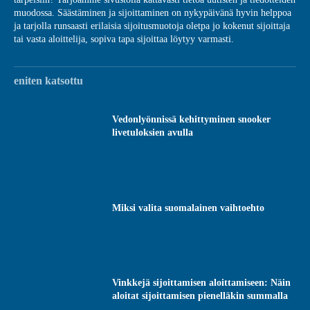
muodossa. Säästäminen ja sijoittaminen on nykypäivänä hyvin helppoa
ja tarjolla runsaasti erilaisia sijoitusmuotoja oletpa jo kokenut sijoittaja
tai vasta aloittelija, sopiva tapa sijoittaa löytyy varmasti.
eniten katsottu
Vedonlyönnissä kehittyminen snooker
livetuloksien avulla
Miksi valita suomalainen vaihtoehto
Vinkkejä sijoittamisen aloittamiseen: Näin
aloitat sijoittamisen pienelläkin summalla