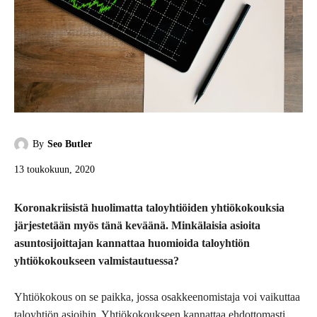
By
Seo Butler
13 toukokuun, 2020
Koronakriisistä huolimatta taloyhtiöiden yhtiökokouksia
järjestetään myös tänä keväänä. Minkälaisia asioita
asuntosijoittajan kannattaa huomioida taloyhtiön
yhtiökokoukseen valmistautuessa?
Yhtiökokous on se paikka, jossa osakkeenomistaja voi vaikuttaa
taloyhtiön asioihin. Yhtiökokoukseen kannattaa ehdottomasti