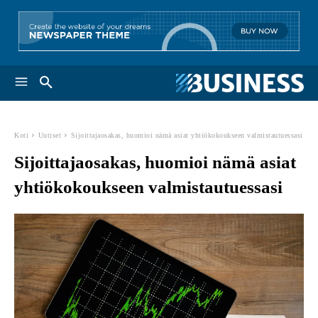
Koti
Uutiset
Sijoittajaosakas, huomioi nämä asiat yhtiökokoukseen valmistautuessasi
Sijoittajaosakas, huomioi nämä asiat
yhtiökokoukseen valmistautuessasi