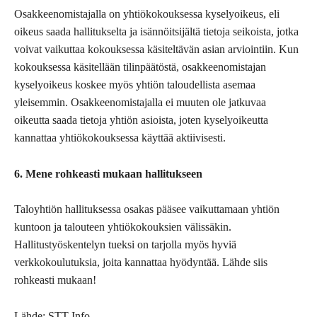
Osakkeenomistajalla on yhtiökokouksessa kyselyoikeus, eli
oikeus saada hallitukselta ja isännöitsijältä tietoja seikoista, jotka
voivat vaikuttaa kokouksessa käsiteltävän asian arviointiin. Kun
kokouksessa käsitellään tilinpäätöstä, osakkeenomistajan
kyselyoikeus koskee myös yhtiön taloudellista asemaa
yleisemmin. Osakkeenomistajalla ei muuten ole jatkuvaa
oikeutta saada tietoja yhtiön asioista, joten kyselyoikeutta
kannattaa yhtiökokouksessa käyttää aktiivisesti.
6. Mene rohkeasti mukaan hallitukseen
Taloyhtiön hallituksessa osakas pääsee vaikuttamaan yhtiön
kuntoon ja talouteen yhtiökokouksien välissäkin.
Hallitustyöskentelyn tueksi on tarjolla myös hyviä
verkkokoulutuksia, joita kannattaa hyödyntää. Lähde siis
rohkeasti mukaan!
Lähde: STT Info