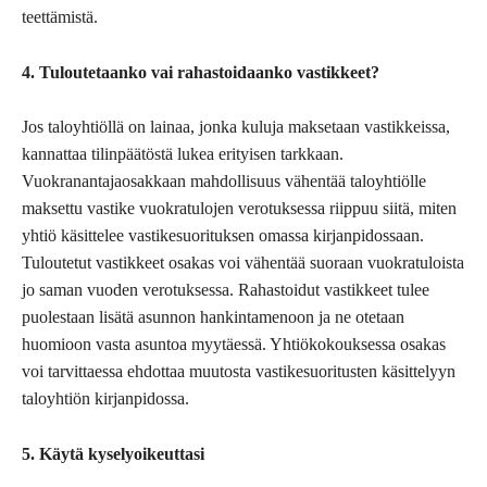
teettämistä.
4. Tuloutetaanko vai rahastoidaanko vastikkeet?
Jos taloyhtiöllä on lainaa, jonka kuluja maksetaan vastikkeissa,
kannattaa tilinpäätöstä lukea erityisen tarkkaan.
Vuokranantajaosakkaan mahdollisuus vähentää taloyhtiölle
maksettu vastike vuokratulojen verotuksessa riippuu siitä, miten
yhtiö käsittelee vastikesuorituksen omassa kirjanpidossaan.
Tuloutetut vastikkeet osakas voi vähentää suoraan vuokratuloista
jo saman vuoden verotuksessa. Rahastoidut vastikkeet tulee
puolestaan lisätä asunnon hankintamenoon ja ne otetaan
huomioon vasta asuntoa myytäessä. Yhtiökokouksessa osakas
voi tarvittaessa ehdottaa muutosta vastikesuoritusten käsittelyyn
taloyhtiön kirjanpidossa.
5. Käytä kyselyoikeuttasi