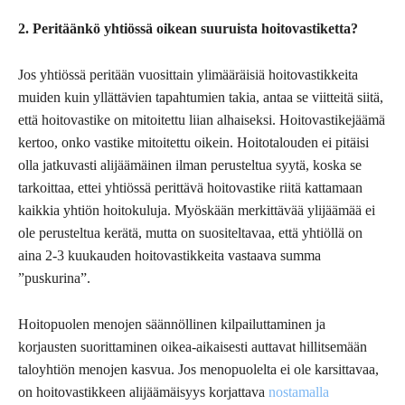
2. Peritäänkö yhtiössä oikean suuruista hoitovastiketta?
Jos yhtiössä peritään vuosittain ylimääräisiä hoitovastikkeita
muiden kuin yllättävien tapahtumien takia, antaa se viitteitä siitä,
että hoitovastike on mitoitettu liian alhaiseksi. Hoitovastikejäämä
kertoo, onko vastike mitoitettu oikein. Hoitotalouden ei pitäisi
olla jatkuvasti alijäämäinen ilman perusteltua syytä, koska se
tarkoittaa, ettei yhtiössä perittävä hoitovastike riitä kattamaan
kaikkia yhtiön hoitokuluja. Myöskään merkittävää ylijäämää ei
ole perusteltua kerätä, mutta on suositeltavaa, että yhtiöllä on
aina 2-3 kuukauden hoitovastikkeita vastaava summa
”puskurina”.
Hoitopuolen menojen säännöllinen kilpailuttaminen ja
korjausten suorittaminen oikea-aikaisesti auttavat hillitsemään
taloyhtiön menojen kasvua. Jos menopuolelta ei ole karsittavaa,
on hoitovastikkeen alijäämäisyys korjattava
nostamalla