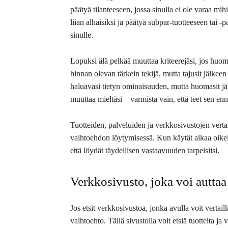
päätyä tilanteeseen, jossa sinulla ei ole varaa mih
liian alhaisiksi ja päätyä subpar-tuotteeseen tai -
sinulle.
Lopuksi älä pelkää muuttaa kriteerejäsi, jos huomaa
hinnan olevan tärkein tekijä, mutta tajusit jälkeen
haluavasi tietyn ominaisuuden, mutta huomasit jäl
muuttaa mieltäsi – varmista vain, että teet sen en
Tuotteiden, palveluiden ja verkkosivustojen vert
vaihtoehdon löytymisessä. Kun käytät aikaa oikeid
että löydät täydellisen vastaavuuden tarpeisiisi.
Verkkosivusto, joka voi auttaa
Jos etsit verkkosivustoa, jonka avulla voit vertaill
vaihtoehto. Tällä sivustolla voit etsiä tuotteita ja v