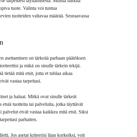
e tarpeidesi täyttämisestä. Muista harkita
sopiva tuote. Valinta voi tuntua
levien tuotteiden valtavaa määrää. Seuraavassa
en
erien asettaminen on tärkeää parhaan päätöksen
riteettisi ja mikä on sinulle tärkein tekijä.
 tietää mitä etsit, jotta et tuhlaa aikaa
ivät vastaa tarpeitasi.
vitset ja haluat. Mitkä ovat sinulle tärkeät
tsiä tuotteita tai palveluita, jotka täyttävät
 palvelut eivät vastaa kaikkea mitä etsit. Siksi
tarpeitasi parhaiten.
tti. Jos asetat kriteerisi liian korkeiksi, voit