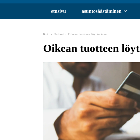
etusivu
asuntosäästäminen
Koti
Uutiset
Oikean tuotteen löytäminen
Oikean tuotteen löy