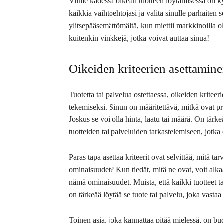
Viime kädessä oikean tuotteen löytämisessä on kys
kaikkia vaihtoehtojasi ja valita sinulle parhaiten 
ylitsepääsemättömältä, kun miettii markkinoilla o
kuitenkin vinkkejä, jotka voivat auttaa sinua!
Oikeiden kriteerien asettamin
Tuotetta tai palvelua ostettaessa, oikeiden krite
tekemiseksi. Sinun on määritettävä, mitkä ovat prio
Joskus se voi olla hinta, laatu tai määrä. On tärkeää
tuotteiden tai palveluiden tarkastelemiseen, jotka e
Paras tapa asettaa kriteerit ovat selvittää, mitä tar
ominaisuudet? Kun tiedät, mitä ne ovat, voit alkaa e
nämä ominaisuudet. Muista, että kaikki tuotteet tai
on tärkeää löytää se tuote tai palvelu, joka vastaa 
Toinen asia, joka kannattaa pitää mielessä, on budje