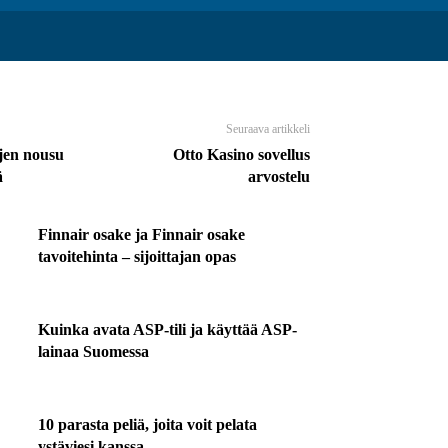
Seuraava artikkeli
jen nousu
Otto Kasino sovellus
ä
arvostelu
Finnair osake ja Finnair osake
tavoitehinta – sijoittajan opas
Kuinka avata ASP-tili ja käyttää ASP-
lainaa Suomessa
10 parasta peliä, joita voit pelata
ystäviesi kanssa