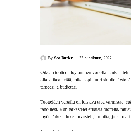
By
Seo Butler
22 huhtikuun, 2022
Oikean tuotteen löytäminen voi olla hankala tehtä
olla vaikea tietää, mikä sopii juuri sinulle. Osto
tarpeesi ja budjettisi.
Tuotteiden vertailu on loistava tapa varmistaa, et
rahoillesi. Kun tarkastelet erilaisia tuotteita, mui
myös tärkeää lukea arvosteluja muilta, jotka ovat 