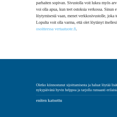
parhaiten sopivan. Sivustolla voit lukea myös arvo
voi olla apua, kun teet ostoksia verkossa. Sinun ei
löytymisestä vaan, menet verkkosivustolle, joka 
Lopulta voit olla varma, että olet löytänyt itselles
osoitteessa vertaatuote.fi
.
Oletko kiinnostunut sijoittamisesta ja haluat löytää lis
nykypäivänä hyvin helppoa ja tarjolla runsaasti erilaisia
eniten katsottu