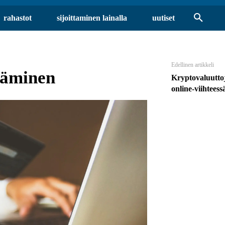
rahastot
sijoittaminen lainalla
uutiset
Edellinen artikkeli
täminen
Kryptovaluutto
online-viihteess