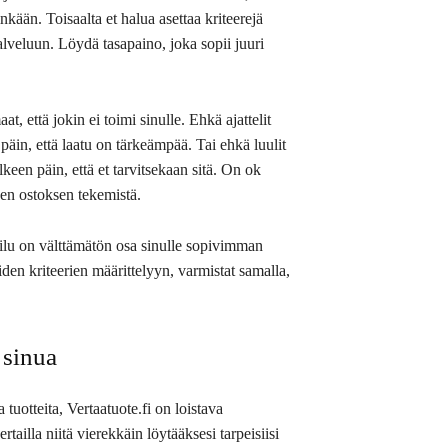
inkään. Toisaalta et halua asettaa kriteerejä
palveluun. Löydä tasapaino, joka sopii juuri
t, että jokin ei toimi sinulle. Ehkä ajattelit
 päin, että laatu on tärkeämpää. Tai ehkä luulit
keen päin, että et tarvitsekaan sitä. On ok
nen ostoksen tekemistä.
ailu on välttämätön osa sinulle sopivimman
en kriteerien määrittelyyn, varmistat samalla,
 sinua
a tuotteita, Vertaatuote.fi on loistava
ertailla niitä vierekkäin löytääksesi tarpeisiisi