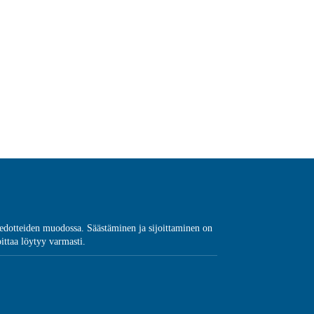
a tiedotteiden muodossa. Säästäminen ja sijoittaminen on
oittaa löytyy varmasti.