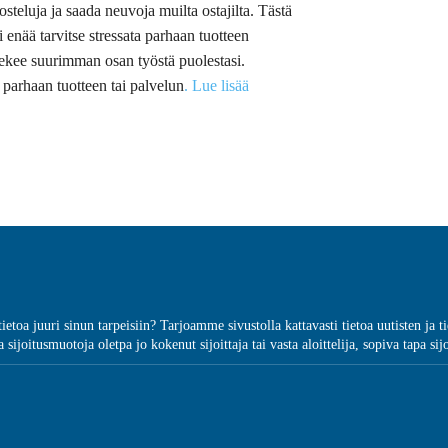
steluja ja saada neuvoja muilta ostajilta. Tästä
 enää tarvitse stressata parhaan tuotteen
tekee suurimman osan työstä puolestasi.
i parhaan tuotteen tai palvelun
. Lue lisää
ätietoa juuri sinun tarpeisiin? Tarjoamme sivustolla kattavasti tietoa uutisten j
 sijoitusmuotoja oletpa jo kokenut sijoittaja tai vasta aloittelija, sopiva tapa sij