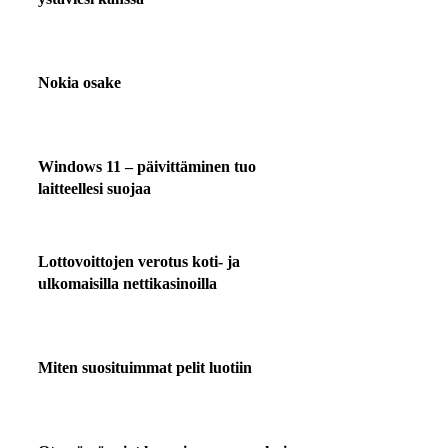
Nokia osake
Windows 11 – päivittäminen tuo
laitteellesi suojaa
Lottovoittojen verotus koti- ja
ulkomaisilla nettikasinoilla
Miten suosituimmat pelit luotiin