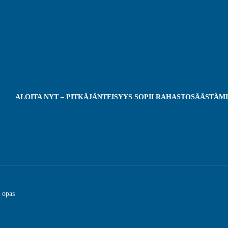
ALOITA NYT – PITKÄJÄNTEISYYS SOPII RAHASTOSÄÄSTÄM
n opas