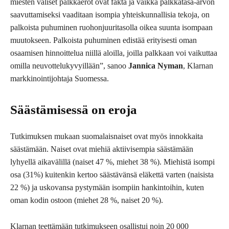
miesten väliset palkkaerot ovat fakta ja vaikka palkkatasa-arvon
saavuttamiseksi vaaditaan isompia yhteiskunnallisia tekoja, on
palkoista puhuminen ruohonjuuritasolla oikea suunta isompaan
muutokseen. Palkoista puhuminen edistää erityisesti oman
osaamisen hinnoittelua niillä aloilla, joilla palkkaan voi vaikuttaa
omilla neuvottelukyvyillään”, sanoo
Jannica Nyman
, Klarnan
markkinointijohtaja Suomessa.
Säästämisessä on eroja
Tutkimuksen mukaan suomalaisnaiset ovat myös innokkaita
säästämään. Naiset ovat miehiä aktiivisempia säästämään
lyhyellä aikavälillä (naiset 47 %, miehet 38 %). Miehistä isompi
osa (31%) kuitenkin kertoo säästävänsä eläkettä varten (naisista
22 %) ja uskovansa pystymään isompiin hankintoihin, kuten
oman kodin ostoon (miehet 28 %, naiset 20 %).
Klarnan teettämään tutkimukseen osallistui noin 20 000