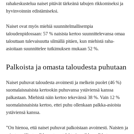
rahakeskustelua naiset pitävät tärkeänä tabujen rikkomiseksi ja
hyvinvoinnin edistämiseksi.
Naiset ovat myös miehiä suunnitelmallisempia
taloudenpidossaan: 57 % naisista kertoo suunnittelevansa omaa
talouttaan tulevaisuutta silmällä pitäen, kun miehistä raha-
asioitaan suunnittelee tutkimuksen mukaan 52 %.
Palkoista ja omasta taloudesta puhutaan
Naiset puhuvat taloudesta avoimesti ja melkein puolet (46 %)
suomalaisnaisista kertookin puhuvansa ystäviensä kanssa
palkastaan. Miehistä näin kertoo tekevänsä 38 %. Vain 12 %
suomalaisnaisista kertoo, ettei puhu ollenkaan palkka-asioista
ystäviensä kanssa.
”On hienoa, että naiset puhuvat palkoistaan avoimesti. Naisten ja