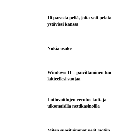
10 parasta peliä, joita voit pelata
ystäviesi kanssa
Nokia osake
Windows 11 – päivittäminen tuo
laitteellesi suojaa
Lottovoittojen verotus koti- ja
ulkomaisilla nettikasinoilla
Miten suosituimmat pelit luotiin