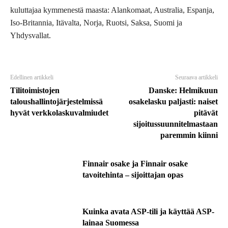
kuluttajaa kymmenestä maasta: Alankomaat, Australia, Espanja,
Iso-Britannia, Itävalta, Norja, Ruotsi, Saksa, Suomi ja
Yhdysvallat.
Edellinen artikkeli
Seuraava artikkeli
Tilitoimistojen
Danske: Helmikuun
taloushallintojärjestelmissä
osakelasku paljasti: naiset
hyvät verkkolaskuvalmiudet
pitävät
sijoitussuunnitelmastaan
paremmin kiinni
Finnair osake ja Finnair osake
tavoitehinta – sijoittajan opas
Kuinka avata ASP-tili ja käyttää ASP-
lainaa Suomessa