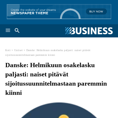
Koti
Uutiset
Danske: Helmikuun osakelasku paljasti: naiset pitävät
sijoitussuunnitelmastaan paremmin kiinni
Danske: Helmikuun osakelasku
paljasti: naiset pitävät
sijoitussuunnitelmastaan paremmin
kiinni