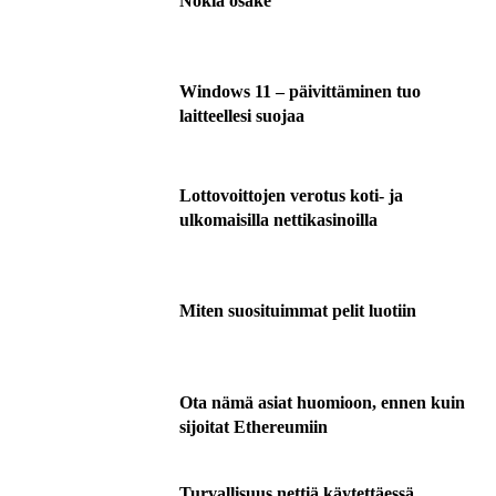
Nokia osake
Windows 11 – päivittäminen tuo
laitteellesi suojaa
Lottovoittojen verotus koti- ja
ulkomaisilla nettikasinoilla
Miten suosituimmat pelit luotiin
Ota nämä asiat huomioon, ennen kuin
sijoitat Ethereumiin
Turvallisuus nettiä käytettäessä