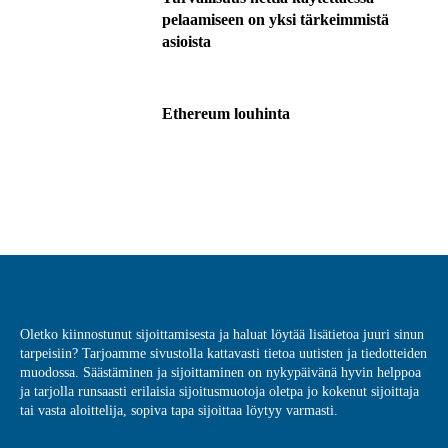
pelaamiseen on yksi tärkeimmistä
asioista
Ethereum louhinta
Oletko kiinnostunut sijoittamisesta ja haluat löytää lisätietoa juuri sinun
tarpeisiin? Tarjoamme sivustolla kattavasti tietoa uutisten ja tiedotteiden
muodossa. Säästäminen ja sijoittaminen on nykypäivänä hyvin helppoa
ja tarjolla runsaasti erilaisia sijoitusmuotoja oletpa jo kokenut sijoittaja
tai vasta aloittelija, sopiva tapa sijoittaa löytyy varmasti.