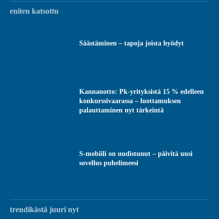
eniten katsottu
Säästäminen – tapoja joista hyödyt
Kannanotto: Pk-yrityksistä 15 % edelleen
konkurssivaarassa – luottamuksen
palauttaminen nyt tärkeintä
S-mobiili on uudistunut – päivitä uusi
sovellus puhelimeesi
trendikästä juuri nyt