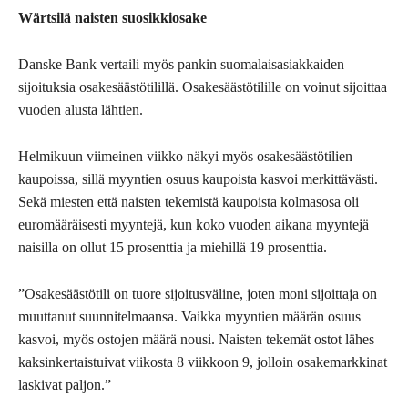
Wärtsilä naisten suosikkiosake
Danske Bank vertaili myös pankin suomalaisasiakkaiden
sijoituksia osakesäästötilillä. Osakesäästötilille on voinut sijoittaa
vuoden alusta lähtien.
Helmikuun viimeinen viikko näkyi myös osakesäästötilien
kaupoissa, sillä myyntien osuus kaupoista kasvoi merkittävästi.
Sekä miesten että naisten tekemistä kaupoista kolmasosa oli
euromääräisesti myyntejä, kun koko vuoden aikana myyntejä
naisilla on ollut 15 prosenttia ja miehillä 19 prosenttia.
”Osakesäästötili on tuore sijoitusväline, joten moni sijoittaja on
muuttanut suunnitelmaansa. Vaikka myyntien määrän osuus
kasvoi, myös ostojen määrä nousi. Naisten tekemät ostot lähes
kaksinkertaistuivat viikosta 8 viikkoon 9, jolloin osakemarkkinat
laskivat paljon.”