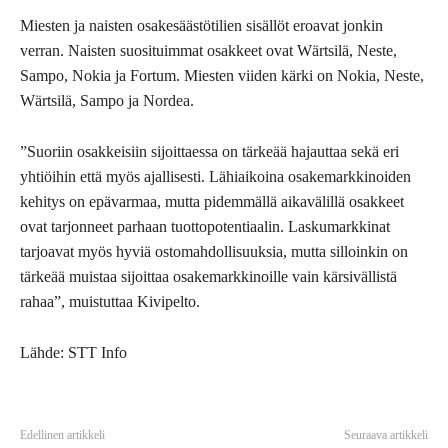
Miesten ja naisten osakesäästötilien sisällöt eroavat jonkin
verran. Naisten suosituimmat osakkeet ovat Wärtsilä, Neste,
Sampo, Nokia ja Fortum. Miesten viiden kärki on Nokia, Neste,
Wärtsilä, Sampo ja Nordea.
”Suoriin osakkeisiin sijoittaessa on tärkeää hajauttaa sekä eri
yhtiöihin että myös ajallisesti. Lähiaikoina osakemarkkinoiden
kehitys on epävarmaa, mutta pidemmällä aikavälillä osakkeet
ovat tarjonneet parhaan tuottopotentiaalin. Laskumarkkinat
tarjoavat myös hyviä ostomahdollisuuksia, mutta silloinkin on
tärkeää muistaa sijoittaa osakemarkkinoille vain kärsivällistä
rahaa”, muistuttaa Kivipelto.
Lähde: STT Info
Edellinen artikkeli
Seuraava artikkeli