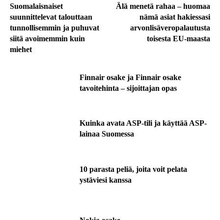
Suomalaisnaiset
Älä menetä rahaa – huomaa
suunnittelevat talouttaan
nämä asiat hakiessasi
tunnollisemmin ja puhuvat
arvonlisäveropalautusta
siitä avoimemmin kuin
toisesta EU-maasta
miehet
Finnair osake ja Finnair osake
tavoitehinta – sijoittajan opas
Kuinka avata ASP-tili ja käyttää ASP-
lainaa Suomessa
10 parasta peliä, joita voit pelata
ystäviesi kanssa