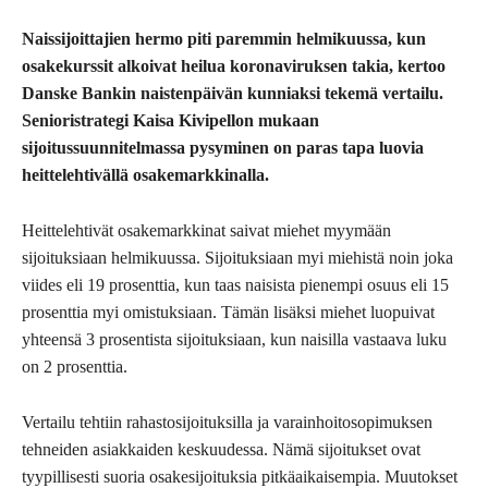
Naissijoittajien hermo piti paremmin helmikuussa, kun
osakekurssit alkoivat heilua koronaviruksen takia, kertoo
Danske Bankin naistenpäivän kunniaksi tekemä vertailu.
Senioristrategi Kaisa Kivipellon mukaan
sijoitussuunnitelmassa pysyminen on paras tapa luovia
heittelehtivällä osakemarkkinalla.
Heittelehtivät osakemarkkinat saivat miehet myymään
sijoituksiaan helmikuussa. Sijoituksiaan myi miehistä noin joka
viides eli 19 prosenttia, kun taas naisista pienempi osuus eli 15
prosenttia myi omistuksiaan. Tämän lisäksi miehet luopuivat
yhteensä 3 prosentista sijoituksiaan, kun naisilla vastaava luku
on 2 prosenttia.
Vertailu tehtiin rahastosijoituksilla ja varainhoitosopimuksen
tehneiden asiakkaiden keskuudessa. Nämä sijoitukset ovat
tyypillisesti suoria osakesijoituksia pitkäaikaisempia. Muutokset