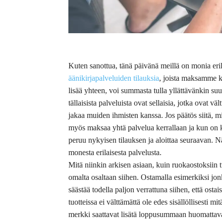
Kuten sanottua, tänä päivänä meillä on monia erila
äänikirjapalveluiden tilauksia
, joista maksamme 
lisää yhteen, voi summasta tulla yllättävänkin suu
tällaisista palveluista ovat sellaisia, jotka ovat v
jakaa muiden ihmisten kanssa. Jos päätös siitä, mi
myös maksaa yhtä palvelua kerrallaan ja kun on k
peruu nykyisen tilauksen ja aloittaa seuraavan. N
monesta erilaisesta palvelusta.
Mitä niinkin arkisen asiaan, kuin ruokaostoksiin 
omalta osaltaan siihen. Ostamalla esimerkiksi j
säästää todella paljon verrattuna siihen, että ost
tuotteissa ei välttämättä ole edes sisällöllisesti m
merkki saattavat lisätä loppusummaan huomattav