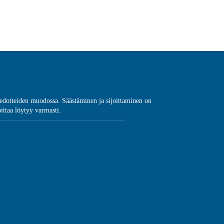
a tiedotteiden muodossa. Säästäminen ja sijoittaminen on
oittaa löytyy varmasti.