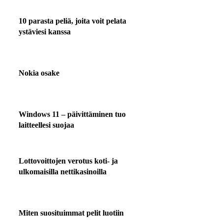
10 parasta peliä, joita voit pelata
ystäviesi kanssa
Nokia osake
Windows 11 – päivittäminen tuo
laitteellesi suojaa
Lottovoittojen verotus koti- ja
ulkomaisilla nettikasinoilla
Miten suosituimmat pelit luotiin