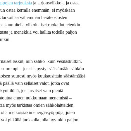
ppojen tarjouksia
ja tarjousviikkoja ja ostaa
 Kun ostaa kerralla enemmän, ei myöskään
as tarkoittaa vähemmän heräteostosten
 suunnitella viikoittaiset ruokailut, etenkin
sta ja menekkiä voi hallita todella paljon
utkin.
laiset laskut, niin sähkö- kuin vesilaskutkin.
s suurempi – jos siis pystyt säästämään sähkön
lkoisen suuresti myös kuukausittain säästämääsi
päällä vain sellaiset valot, jotka ovat
ynttilöitä, jos tarvitset vain pientä
rentoutua ennen nukkumaan menemistä –
aa myös tarkistaa omien sähkölaitteiden
 olla melkoisiakin energiasyöppöjä, joten
oi pitkällä juoksulla tulla hyvinkin paljon