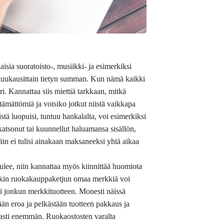
isia suoratoisto-, musiikki- ja esimerkiksi
kuukausittain tietyn summan. Kun nämä kaikki
ri. Kannattaa siis miettiä tarkkaan, mitkä
älttämättömiä ja voisiko jotkut niistä vaikkapa
stä luopuisi, tuntuu hankalalta, voi esimerkiksi
atsonut tai kuunnellut haluamansa sisällön,
äin ei tulisi ainakaan maksaneeksi yhtä aikaa
tulee, niin kannattaa myös kiinnittää huomiota
onkin ruokakauppaketjun omaa merkkiä voi
aisi jonkun merkkituotteen. Monesti näissä
itään eroa ja pelkästään tuotteen pakkaus ja
asti enemmän. Ruokaostosten varalta