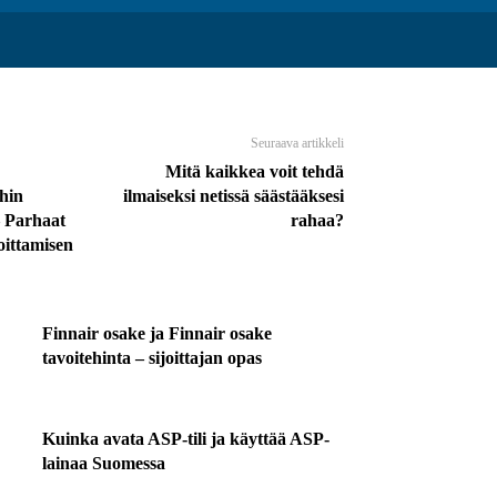
Seuraava artikkeli
Mitä kaikkea voit tehdä
hin
ilmaiseksi netissä säästääksesi
– Parhaat
rahaa?
oittamisen
Finnair osake ja Finnair osake
tavoitehinta – sijoittajan opas
Kuinka avata ASP-tili ja käyttää ASP-
lainaa Suomessa