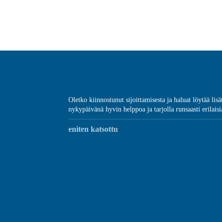
Oletko kiinnostunut sijoittamisesta ja haluat löytää lis
nykypäivänä hyvin helppoa ja tarjolla runsaasti erilaisia
eniten katsottu