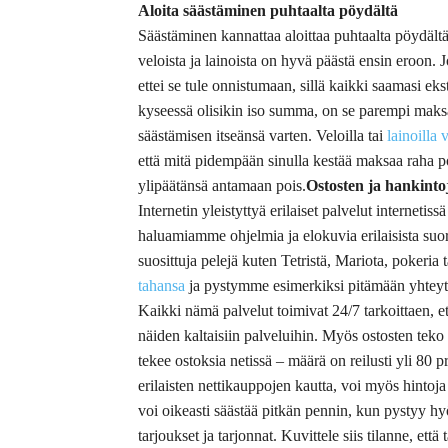
Aloita säästäminen puhtaalta pöydältä
Säästäminen kannattaa aloittaa puhtaalta pöydältä 
veloista ja lainoista on hyvä päästä ensin eroon. 
ettei se tule onnistumaan, sillä kaikki saamasi e
kyseessä olisikin iso summa, on se parempi maksaa
säästämisen itseänsä varten. Veloilla tai
lainoilla
että mitä pidempään sinulla kestää maksaa raha p
ylipäätänsä antamaan pois.
Ostosten ja hankinto
Internetin yleistyttyä erilaiset palvelut interneti
haluamiamme ohjelmia ja elokuvia erilaisista su
suosittuja pelejä kuten Tetristä, Mariota, pokeria
tahansa
ja pystymme esimerkiksi pitämään yhteyttä
Kaikki nämä palvelut toimivat 24/7 tarkoittaen, e
näiden kaltaisiin palveluihin. Myös ostosten teko
tekee ostoksia netissä – määrä on reilusti yli 80
erilaisten nettikauppojen kautta, voi myös hintoj
voi oikeasti säästää pitkän pennin, kun pystyy h
tarjoukset ja tarjonnat. Kuvittele siis tilanne, että