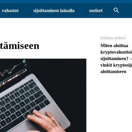
rahastot
sijoittaminen lainalla
uutiset
Edellinen artikkeli
stämiseen
Miten aloittaa
kryptovaluuttoi
sijoittaminen? 
vinkit kryptosij
aloittamiseen