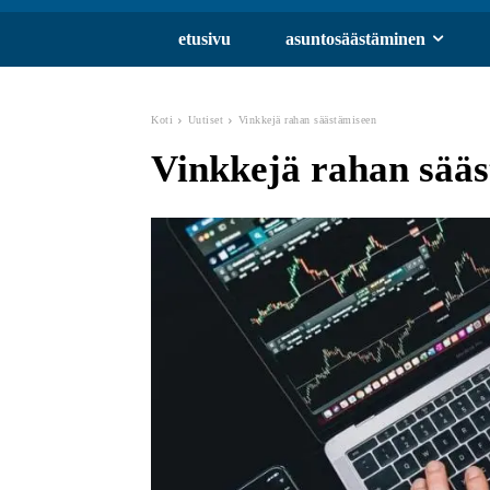
etusivu
asuntosäästäminen
Koti
Uutiset
Vinkkejä rahan säästämiseen
Vinkkejä rahan sää