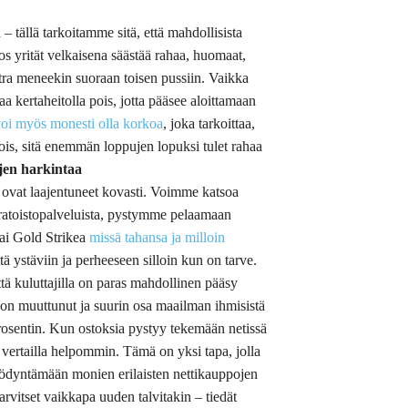
– tällä tarkoitamme sitä, että mahdollisista
Jos yrität velkaisena säästää rahaa, huomaat,
kstra meneekin suoraan toisen pussiin. Vaikka
 kertaheitolla pois, jotta pääsee aloittamaan
 voi myös monesti olla korkoa
, joka tarkoittaa,
ois, sitä enemmän loppujen lopuksi tulet rahaa
jen harkintaa
ssä ovat laajentuneet kovasti. Voimme katsoa
oratoistopalveluista, pystymme pelaamaan
 tai Gold Strikea
missä tahansa ja milloin
 ystäviin ja perheeseen silloin kun on tarve.
ttä kuluttajilla on paras mahdollinen pääsy
 on muuttunut ja suurin osa maailman ihmisistä
 prosentin. Kun ostoksia pystyy tekemään netissä
a vertailla helpommin. Tämä on yksi tapa, jolla
yödyntämään monien erilaisten nettikauppojen
 tarvitset vaikkapa uuden talvitakin – tiedät