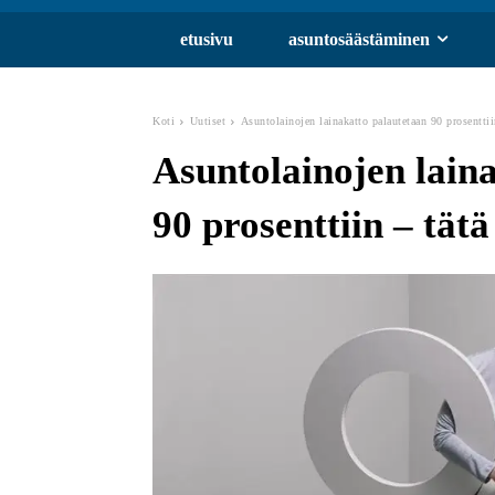
etusivu
asuntosäästäminen
Koti
Uutiset
Asuntolainojen lainakatto palautetaan 90 prosenttiin
Asuntolainojen lain
90 prosenttiin – tätä