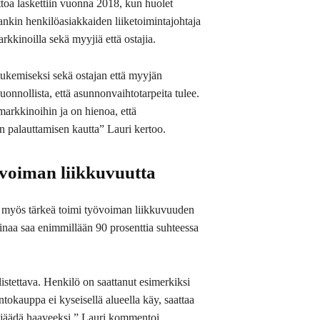
ttoa laskettiin vuonna 2018, kun huolet
ankin henkilöasiakkaiden liiketoimintajohtaja
kkinoilla sekä myyjiä että ostajia.
ukemiseksi sekä ostajan että myyjän
onnollista, että asunnonvaihtotarpeita tulee.
markkinoihin ja on hienoa, että
on palauttamisen kautta” Lauri kertoo.
voiman liikkuvuutta
 myös tärkeä toimi työvoiman liikkuvuuden
ainaa saa enimmillään 90 prosenttia suhteessa
stettava. Henkilö on saattanut esimerkiksi
okauppa ei kyseisellä alueella käy, saattaa
 jäädä haaveeksi,” Lauri kommentoi.