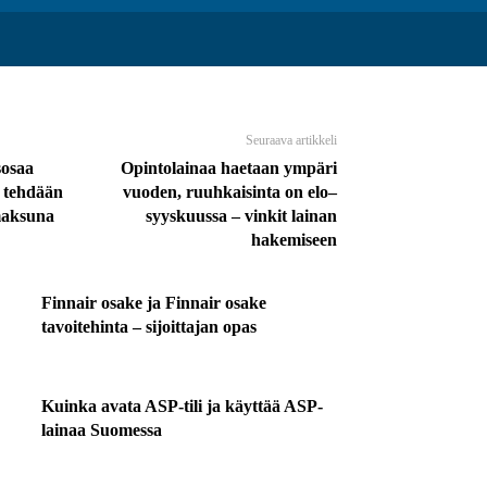
Seuraava artikkeli
sosaa
Opintolainaa haetaan ympäri
a tehdään
vuoden, ruuhkaisinta on elo–
maksuna
syyskuussa – vinkit lainan
hakemiseen
Finnair osake ja Finnair osake
tavoitehinta – sijoittajan opas
Kuinka avata ASP-tili ja käyttää ASP-
lainaa Suomessa