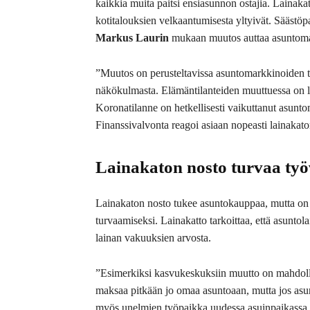
kaikkia muita paitsi ensiasunnon ostajia. Lainaka
kotitalouksien velkaantumisesta yltyivät. Säästöp
Markus Laurin
mukaan muutos auttaa asuntomar
”Muutos on perusteltavissa asuntomarkkinoiden t
näkökulmasta. Elämäntilanteiden muuttuessa on lu
Koronatilanne on hetkellisesti vaikuttanut asunto
Finanssivalvonta reagoi asiaan nopeasti lainakat
Lainakaton nosto turvaa työ
Lainakaton nosto tukee asuntokauppaa, mutta on
turvaamiseksi. Lainakatto tarkoittaa, että asuntol
lainan vakuuksien arvosta.
”Esimerkiksi kasvukeskuksiin muutto on mahdolli
maksaa pitkään jo omaa asuntoaan, mutta jos asunt
myös unelmien työpaikka uudessa asuinpaikassa