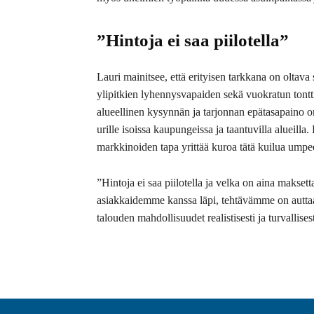
”Hintoja ei saa piilotella”
Lauri mainitsee, että erityisen tarkkana on oltava
ylipitkien lyhennysvapaiden sekä vuokratun ton
alueellinen kysynnän ja tarjonnan epätasapaino o
urille isoissa kaupungeissa ja taantuvilla alueilla
markkinoiden tapa yrittää kuroa tätä kuilua umpe
”Hintoja ei saa piilotella ja velka on aina makset
asiakkaidemme kanssa läpi, tehtävämme on autta
talouden mahdollisuudet realistisesti ja turvallises