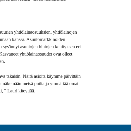
 suurien yhtiölainaosuuksien, yhtiölainojen
ttimaan kanssa. Asuntomarkkinoiden
n sysännyt asuntojen hintojen kehityksen eri
. Kasvaneet yhtiölainaosuudet ovat olleet
en.
tava takaisin. Näitä asioita käymme päivittäin
a näkemään metsä puilta ja ymmärtää omat
ti, ” Lauri kiteyttää.