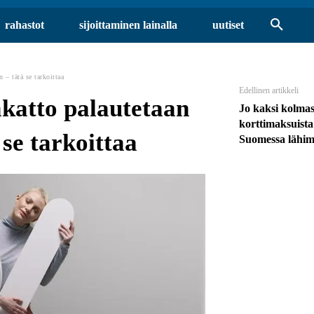
rahastot
sijoittaminen lainalla
uutiset
 – tätä se tarkoittaa
Edellinen artikkeli
akatto palautetaan
Jo kaksi kolma
korttimaksuist
 se tarkoittaa
Suomessa lähi