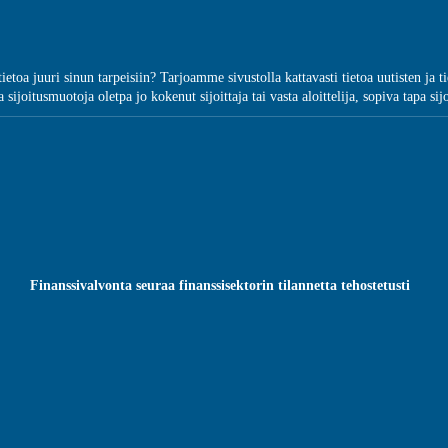
ätietoa juuri sinun tarpeisiin? Tarjoamme sivustolla kattavasti tietoa uutisten j
 sijoitusmuotoja oletpa jo kokenut sijoittaja tai vasta aloittelija, sopiva tapa sij
Finanssivalvonta seuraa finanssisektorin tilannetta tehostetusti