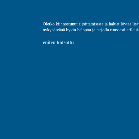
Oletko kiinnostunut sijoittamisesta ja haluat löytää lis
nykypäivänä hyvin helppoa ja tarjolla runsaasti erilaisia
eniten katsottu