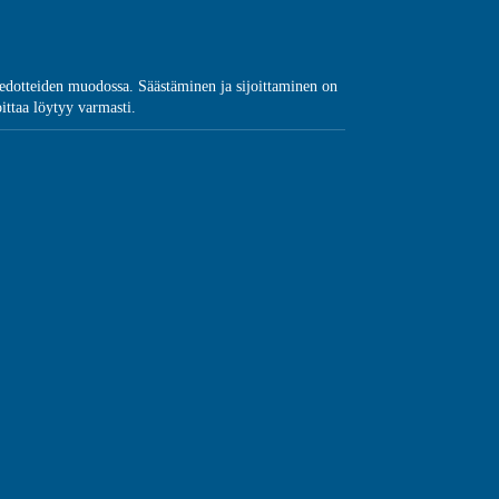
a tiedotteiden muodossa. Säästäminen ja sijoittaminen on
oittaa löytyy varmasti.