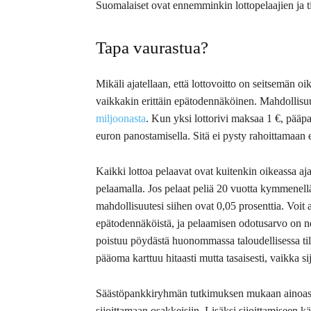
Suomalaiset ovat ennemminkin lottopelaajien ja til
Tapa vaurastua?
Mikäli ajatellaan, että lottovoitto on seitsemän oi
vaikkakin erittäin epätodennäköinen. Mahdollisuus
miljoonasta
. Kun yksi lottorivi maksaa 1 €, pääp
euron panostamisella. Sitä ei pysty rahoittamaan 
Kaikki lottoa pelaavat ovat kuitenkin oikeassa aja
pelaamalla. Jos pelaat peliä 20 vuotta kymmenellä r
mahdollisuutesi siihen ovat 0,05 prosenttia. Voit 
epätodennäköistä, ja pelaamisen odotusarvo on nega
poistuu pöydästä huonommassa taloudellisessa tila
pääoma karttuu hitaasti mutta tasaisesti, vaikka si
Säästöpankkiryhmän tutkimuksen mukaan ainoast
sijoittamaan osakkeisiin. Lisäksi sijoittamiseen k