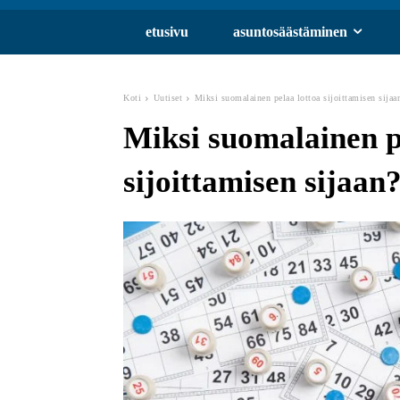
etusivu
asuntosäästäminen
Koti
Uutiset
Miksi suomalainen pelaa lottoa sijoittamisen sijaa
Miksi suomalainen p
sijoittamisen sijaan