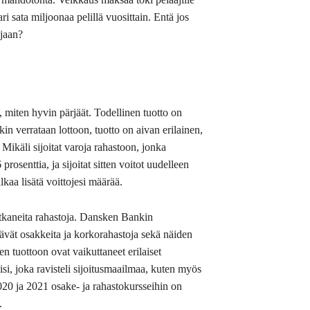
ri sata miljoonaa pelillä vuosittain. Entä jos
ijaan?
, miten hyvin pärjäät. Todellinen tuotto on
in verrataan lottoon, tuotto on aivan erilainen,
 Mikäli sijoitat varoja rahastoon, jonka
osenttia, ja sijoitat sitten voitot uudelleen
lkaa lisätä voittojesi määrää.
tkaneita rahastoja. Dansken Bankin
ävät osakkeita ja korkorahastoja sekä näiden
n tuottoon ovat vaikuttaneet erilaiset
i, joka ravisteli sijoitusmaailmaa, kuten myös
020 ja 2021 osake- ja rahastokursseihin on
.