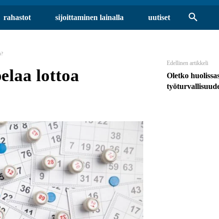
rahastot
sijoittaminen lainalla
uutiset
n?
Edellinen artikkeli
elaa lottoa
Oletko huolissas
työturvallisuud
?