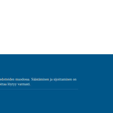
a tiedotteiden muodossa. Säästäminen ja sijoittaminen on
oittaa löytyy varmasti.