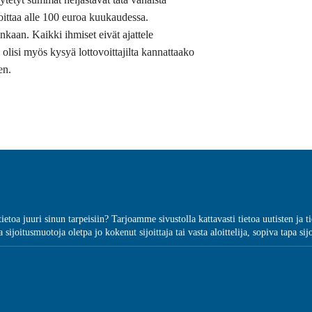
ijoittaa alle 100 euroa kuukaudessa.
inkaan. Kaikki ihmiset eivät ajattele
olisi myös kysyä lottovoittajilta kannattaako
en.
ätietoa juuri sinun tarpeisiin? Tarjoamme sivustolla kattavasti tietoa uutisten j
 sijoitusmuotoja oletpa jo kokenut sijoittaja tai vasta aloittelija, sopiva tapa sij