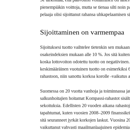
pienempiäkin voittoja, mutta se tienaa silti noin pa
pelaaja olisi sijoittanut rahansa uhkapelaamisen s
Sijoittaminen on varmempaa
Sijoituksesi tuotto vaihtelee tietenkin sen mukaan
osakeindeksien mukaan alle 10 %. Jos sitä kuitenk
koska lottovoiton odotettu tuotto on negatiivinen.
keskimääräinen vuotuinen tuotto on esimerkiksi 6 pr
rahastoon, niin sanottu korkoa korolle -vaikutus a
Suomessa on 20 vuotta vanhoja ja toiminnassa ja
salkunhoitajien hoitamat Kompassi-rahastot sisält
sekoituksia. Edellisten 20 vuoden aikana rahastoje
tapahtumat, kuten vuosien 2008–2009 finanssikriis
sitä seuranneet jyrkät korkojen laskut. Vuosina 2
vaikuttanut vahvasti maailmanlaajuinen epidemia