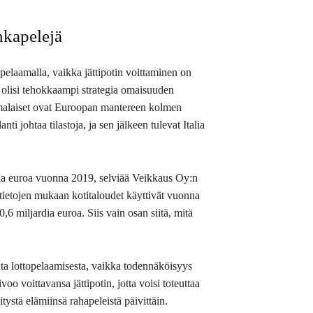
hkapelejä
pelaamalla, vaikka jättipotin voittaminen on
en olisi tehokkaampi strategia omaisuuden
malaiset ovat Euroopan mantereen kolmen
i johtaa tilastoja, ja sen jälkeen tulevat Italia
dia euroa vuonna 2019, selviää Veikkaus Oy:n
 tietojen mukaan kotitaloudet käyttivät vuonna
6 miljardia euroa. Siis vain osan siitä, mitä
ita lottopelaamisesta, vaikka todennäköisyys
oo voittavansa jättipotin, jotta voisi toteuttaa
stä elämiinsä rahapeleistä päivittäin.