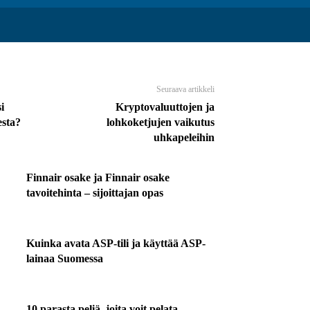
Seuraava artikkeli
i
Kryptovaluuttojen ja
esta?
lohkoketjujen vaikutus
uhkapeleihin
Finnair osake ja Finnair osake
tavoitehinta – sijoittajan opas
Kuinka avata ASP-tili ja käyttää ASP-
lainaa Suomessa
10 parasta peliä, joita voit pelata