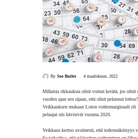
By
Seo Butler
4 maaliskuun, 2022
Millaisia rikkauksia olisit voinut kerätä, jos olisi
vuoden ajan sen sijaan, että olisit pelannut lotto
Veikkauksen mukaan Loton voittomarginaali oli 
pelaajat siis hävisivät vuonna 2020.
Veikkaus kertoo avoimesti, että todennäköisyys vo
Se tarkoittaa, että päävoiton voittaminen on lähe