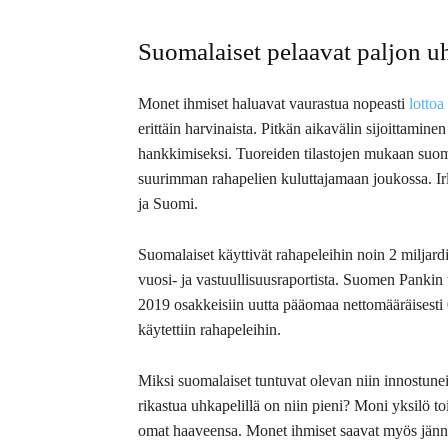
Suomalaiset pelaavat paljon u
Monet ihmiset haluavat vaurastua nopeasti
lottoa
erittäin harvinaista. Pitkän aikavälin sijoittamin
hankkimiseksi. Tuoreiden tilastojen mukaan suo
suurimman rahapelien kuluttajamaan joukossa. Irlant
ja Suomi.
Suomalaiset käyttivät rahapeleihin noin 2 miljar
vuosi- ja vastuullisuusraportista. Suomen Pankin
2019 osakkeisiin uutta pääomaa nettomääräisesti 0,
käytettiin rahapeleihin.
Miksi suomalaiset tuntuvat olevan niin innostune
rikastua uhkapelillä on niin pieni? Moni yksilö toiv
omat haaveensa. Monet ihmiset saavat myös jännity