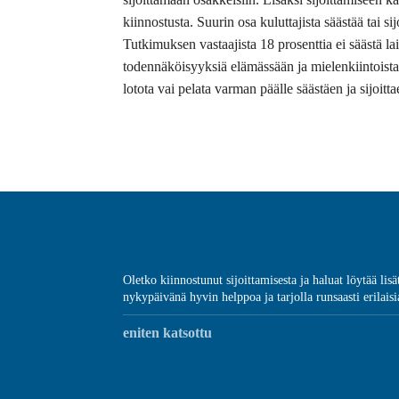
kiinnostusta. Suurin osa kuluttajista säästää tai s
Tutkimuksen vastaajista 18 prosenttia ei säästä la
todennäköisyyksiä elämässään ja mielenkiintoista 
lotota vai pelata varman päälle säästäen ja sijoitta
Oletko kiinnostunut sijoittamisesta ja haluat löytää lis
nykypäivänä hyvin helppoa ja tarjolla runsaasti erilaisia
eniten katsottu