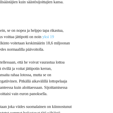
isäästäjien kuin säästösijoittajien kansa.
kein, se on nopea ja helppo tapa rikastua,
 voittaa jättipotti on noin
yksi 19
alkinto voitetaan keskimäärin 18,6 miljoonan
edes normaalilla päävoitolla.
tellessaan, että he voivat vaurastua lottoa
ivillä ja voitat jättipotin kerran,
ansaita rahaa lotossa, mutta se on
tiivinen. Pitkällä aikavälillä lottopelaaja
nteessa kuin aloittaessaan. Sijoittamisessa
joittaisi vain euron panoksella.
aan joka viides suomalainen on kiinnostunut
äytetyt summat heijastavat tätä vähäistä