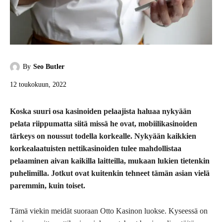
By
Seo Butler
12 toukokuun, 2022
Koska suuri osa kasinoiden pelaajista haluaa nykyään
pelata riippumatta siitä missä he ovat, mobiilikasinoiden
tärkeys on noussut todella korkealle. Nykyään kaikkien
korkealaatuisten nettikasinoiden tulee mahdollistaa
pelaaminen aivan kaikilla laitteilla, mukaan lukien tietenkin
puhelimilla. Jotkut ovat kuitenkin tehneet tämän asian vielä
paremmin, kuin toiset.
Tämä viekin meidät suoraan Otto Kasinon luokse. Kyseessä on