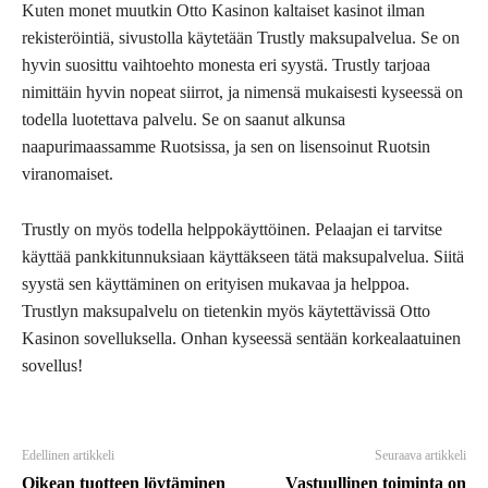
Kuten monet muutkin Otto Kasinon kaltaiset kasinot ilman
rekisteröintiä, sivustolla käytetään Trustly maksupalvelua. Se on
hyvin suosittu vaihtoehto monesta eri syystä. Trustly tarjoaa
nimittäin hyvin nopeat siirrot, ja nimensä mukaisesti kyseessä on
todella luotettava palvelu. Se on saanut alkunsa
naapurimaassamme Ruotsissa, ja sen on lisensoinut Ruotsin
viranomaiset.
Trustly on myös todella helppokäyttöinen. Pelaajan ei tarvitse
käyttää pankkitunnuksiaan käyttäkseen tätä maksupalvelua. Siitä
syystä sen käyttäminen on erityisen mukavaa ja helppoa.
Trustlyn maksupalvelu on tietenkin myös käytettävissä Otto
Kasinon sovelluksella. Onhan kyseessä sentään korkealaatuinen
sovellus!
Edellinen artikkeli
Seuraava artikkeli
Oikean tuotteen löytäminen
Vastuullinen toiminta on