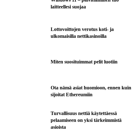
laitteellesi suojaa
Lottovoittojen verotus koti- ja
ulkomaisilla nettikasinoilla
Miten suosituimmat pelit luotiin
Ota nämä asiat huomioon, ennen kuin
sijoitat Ethereumiin
Turvallisuus nettiä käytettäessä
pelaamiseen on yksi tärkeimmistä
asioista