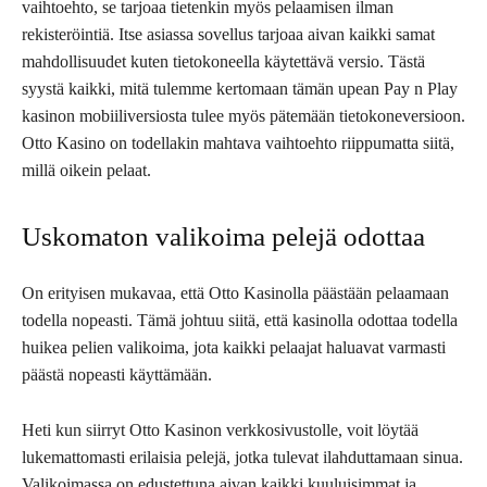
vaihtoehto, se tarjoaa tietenkin myös pelaamisen ilman
rekisteröintiä. Itse asiassa sovellus tarjoaa aivan kaikki samat
mahdollisuudet kuten tietokoneella käytettävä versio. Tästä
syystä kaikki, mitä tulemme kertomaan tämän upean Pay n Play
kasinon mobiiliversiosta tulee myös pätemään tietokoneversioon.
Otto Kasino on todellakin mahtava vaihtoehto riippumatta siitä,
millä oikein pelaat.
Uskomaton valikoima pelejä odottaa
On erityisen mukavaa, että Otto Kasinolla päästään pelaamaan
todella nopeasti. Tämä johtuu siitä, että kasinolla odottaa todella
huikea pelien valikoima, jota kaikki pelaajat haluavat varmasti
päästä nopeasti käyttämään.
Heti kun siirryt Otto Kasinon verkkosivustolle, voit löytää
lukemattomasti erilaisia pelejä, jotka tulevat ilahduttamaan sinua.
Valikoimassa on edustettuna aivan kaikki kuuluisimmat ja