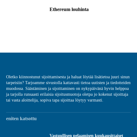
Ethereum louhinta
Oletko kiinnostunut sijoittamisesta ja haluat löytää lisätietoa juuri sinun
tarpeisiin? Tarjoamme sivustolla kattavasti tietoa uutisten ja tiedotteiden
muodossa. Säästäminen ja sijoittaminen on nykypäivänä hyvin helppoa
ja tarjolla runsaasti erilaisia sijoitusmuotoja oletpa jo kokenut sijoittaja
tai vasta aloittelija, sopiva tapa sijoittaa löytyy varmasti.
eniten katsottu
Vastuullisen pelaamisen kuukausittaiset