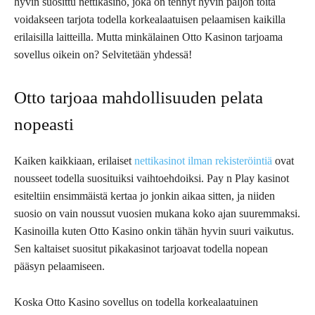
hyvin suosittu nettikasino, joka on tehnyt hyvin paljon töitä
voidakseen tarjota todella korkealaatuisen pelaamisen kaikilla
erilaisilla laitteilla. Mutta minkälainen Otto Kasinon tarjoama
sovellus oikein on? Selvitetään yhdessä!
Otto tarjoaa mahdollisuuden pelata
nopeasti
Kaiken kaikkiaan, erilaiset
nettikasinot ilman rekisteröintiä
ovat
nousseet todella suosituiksi vaihtoehdoiksi. Pay n Play kasinot
esiteltiin ensimmäistä kertaa jo jonkin aikaa sitten, ja niiden
suosio on vain noussut vuosien mukana koko ajan suuremmaksi.
Kasinoilla kuten Otto Kasino onkin tähän hyvin suuri vaikutus.
Sen kaltaiset suositut pikakasinot tarjoavat todella nopean
pääsyn pelaamiseen.
Koska Otto Kasino sovellus on todella korkealaatuinen