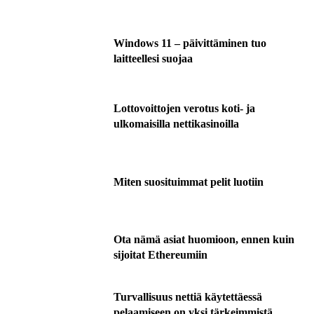
Windows 11 – päivittäminen tuo
laitteellesi suojaa
Lottovoittojen verotus koti- ja
ulkomaisilla nettikasinoilla
Miten suosituimmat pelit luotiin
Ota nämä asiat huomioon, ennen kuin
sijoitat Ethereumiin
Turvallisuus nettiä käytettäessä
pelaamiseen on yksi tärkeimmistä