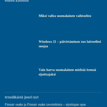
eniten katsottu
Miksi valita suomalainen vaihtoehto
Windows 11 – päivittäminen tuo laitteellesi
suojaa
Vain harva suomalainen mieltää itsensä
sijoittajaksi
trendikästä juuri nyt
Finnair osake ja Finnair osake tavoitehinta – sijoittajan opas