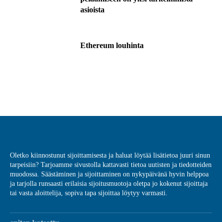
asioista
Ethereum louhinta
Oletko kiinnostunut sijoittamisesta ja haluat löytää lisätietoa juuri sinun
tarpeisiin? Tarjoamme sivustolla kattavasti tietoa uutisten ja tiedotteiden
muodossa. Säästäminen ja sijoittaminen on nykypäivänä hyvin helppoa
ja tarjolla runsaasti erilaisia sijoitusmuotoja oletpa jo kokenut sijoittaja
tai vasta aloittelija, sopiva tapa sijoittaa löytyy varmasti.