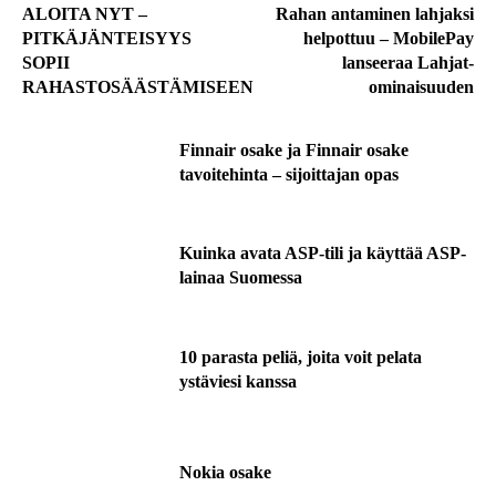
ALOITA NYT –
Rahan antaminen lahjaksi
PITKÄJÄNTEISYYS
helpottuu – MobilePay
SOPII
lanseeraa Lahjat-
RAHASTOSÄÄSTÄMISEEN
ominaisuuden
Finnair osake ja Finnair osake
tavoitehinta – sijoittajan opas
Kuinka avata ASP-tili ja käyttää ASP-
lainaa Suomessa
10 parasta peliä, joita voit pelata
ystäviesi kanssa
Nokia osake